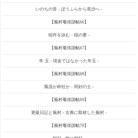
いのちの音 - ぼうふらから長沙へ -
【蕪村菴俳諧帖66】
稲作を詠む - 稲の妻 -
【蕪村菴俳諧帖67】
年 玉 - 現金ではなかった年玉 -
【蕪村菴俳諧帖68】
風流か粋狂か - 同好の士 -
【蕪村菴俳諧帖69】
更級日記と蕪村 - 古典に取材した蕪村 -
【蕪村菴俳諧帖70】