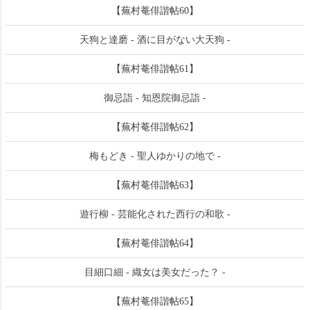
【蕪村菴俳諧帖60】
天狗と達磨 - 酒に目がない大天狗 -
【蕪村菴俳諧帖61】
御忌詣 - 知恩院御忌詣 -
【蕪村菴俳諧帖62】
梅もどき - 聖人ゆかりの地で -
【蕪村菴俳諧帖63】
遊行柳 - 芸能化された西行の和歌 -
【蕪村菴俳諧帖64】
目細口細 - 織女は美女だった？ -
【蕪村菴俳諧帖65】