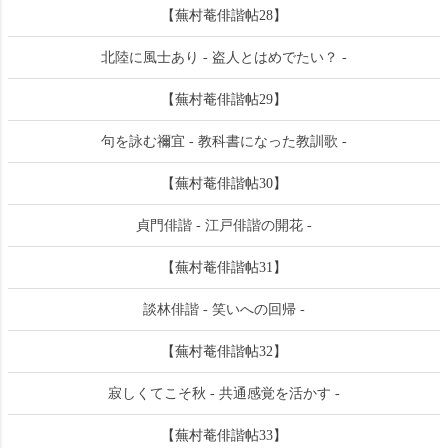
【蕪村菴俳諧帖28】
北陸に風士あり - 盗人とはめでたい？ -
【蕪村菴俳諧帖29】
句を詠む禰宜 - 教科書になった教訓歌 -
【蕪村菴俳諧帖30】
貞門俳諧 - 江戸俳諧の開花 -
【蕪村菴俳諧帖31】
談林俳諧 - 笑いへの回帰 -
【蕪村菴俳諧帖32】
寂しくてこそ秋 - 共通感覚を活かす -
【蕪村菴俳諧帖33】