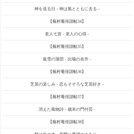
神を送る日 - 神は風とともに去る -
【蕪村菴俳諧帖34】
老人七首 - 老人の心得 -
【蕪村菴俳諧帖35】
嵐雪の蒲団 - 比喩の名作 -
【蕪村菴俳諧帖36】
芝居の楽しみ - 恋もそぞろな芝居好き -
【蕪村菴俳諧帖37】
消えた風物詩 - 歳末の門付芸 -
【蕪村菴俳諧帖38】