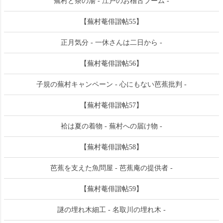
蕪村と茶の湯 - 江戸のお稽古ブーム -
【蕪村菴俳諧帖55】
正月気分 - 一休さんは二日から -
【蕪村菴俳諧帖56】
子規の蕪村キャンペーン - 心にもない芭蕉批判 -
【蕪村菴俳諧帖57】
袷は夏の着物 - 蕪村への届け物 -
【蕪村菴俳諧帖58】
芭蕉を支えた魚問屋 - 芭蕉庵の提供者 -
【蕪村菴俳諧帖59】
謎の埋れ木細工 - 名取川の埋れ木 -