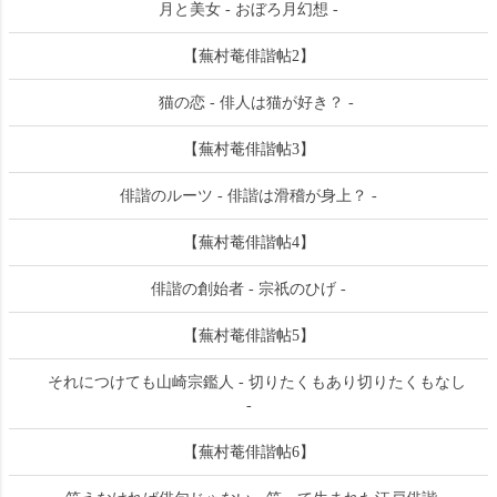
月と美女 - おぼろ月幻想 -
【蕪村菴俳諧帖2】
猫の恋 - 俳人は猫が好き？ -
【蕪村菴俳諧帖3】
俳諧のルーツ - 俳諧は滑稽が身上？ -
【蕪村菴俳諧帖4】
俳諧の創始者 - 宗祇のひげ -
【蕪村菴俳諧帖5】
それにつけても山崎宗鑑人 - 切りたくもあり切りたくもなし
-
【蕪村菴俳諧帖6】