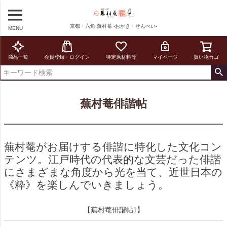
京都・六角 蕪村菴 -おかき・せんべい-
MENU
商品一覧
会員登録・ログイン
特定原材料等
マイページ
買い物カゴ
蕪村菴俳諧帖
蕪村菴がお届けする俳諧に特化した文化コン
テンツ。江戸時代の代表的な文芸だった俳諧
にさまざまな角度から光を当て、近世日本の
《粋》を楽しんでいきましょう。
【蕪村菴俳諧帖1】