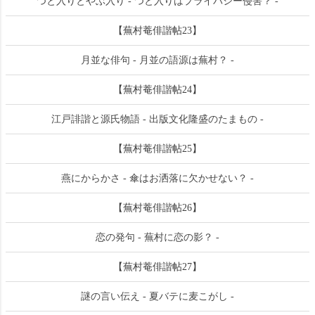
つと入りとやぶ入り - つと入りはプライバシー侵害？ -
【蕪村菴俳諧帖23】
月並な俳句 - 月並の語源は蕪村？ -
【蕪村菴俳諧帖24】
江戸誹諧と源氏物語 - 出版文化隆盛のたまもの -
【蕪村菴俳諧帖25】
燕にからかさ - 傘はお洒落に欠かせない？ -
【蕪村菴俳諧帖26】
恋の発句 - 蕪村に恋の影？ -
【蕪村菴俳諧帖27】
謎の言い伝え - 夏バテに麦こがし -