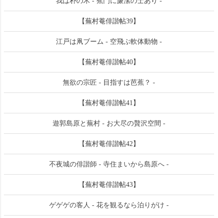
我は朴の木 - 蕉門に廉潔の士あり -
【蕪村菴俳諧帖39】
江戸は凧ブーム - 空飛ぶ軟体動物 -
【蕪村菴俳諧帖40】
無欲の宗匠 - 目指すは芭蕉？ -
【蕪村菴俳諧帖41】
遊郭島原と蕪村 - お大尽の贅沢空間 -
【蕪村菴俳諧帖42】
不夜城の俳諧師 - 寺住まいから島原へ -
【蕪村菴俳諧帖43】
ゲゲゲの客人 - 花を観るなら泊りがけ -