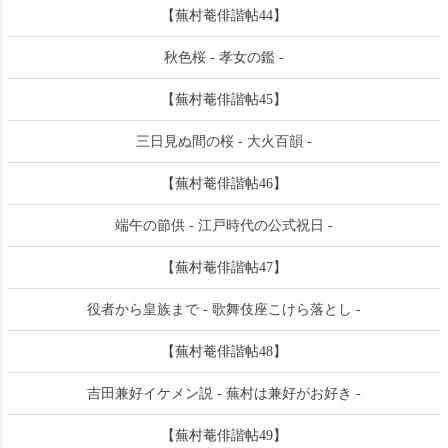
【蕪村菴俳諧帖44】
秋色桜 - 孝女の鑑 -
【蕪村菴俳諧帖45】
三日見ぬ間の桜 - 大火百韻 -
【蕪村菴俳諧帖46】
端午の節供 - 江戸時代の公式祝日 -
【蕪村菴俳諧帖47】
役者から皇族まで - 歌舞伎座こけら落とし -
【蕪村菴俳諧帖48】
吉田兼好イケメン説 - 蕪村は兼好がお好き -
【蕪村菴俳諧帖49】