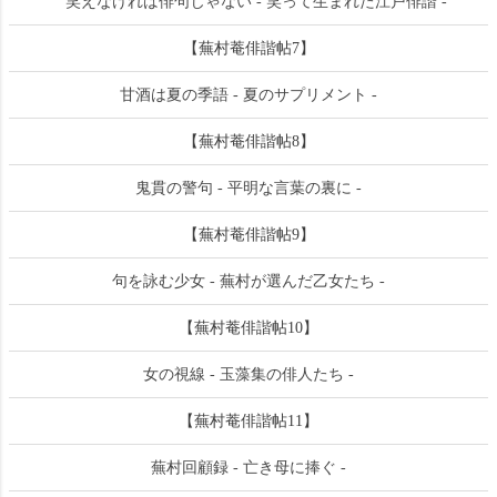
笑えなければ俳句じゃない - 笑って生まれた江戸俳諧 -
【蕪村菴俳諧帖7】
甘酒は夏の季語 - 夏のサプリメント -
【蕪村菴俳諧帖8】
鬼貫の警句 - 平明な言葉の裏に -
【蕪村菴俳諧帖9】
句を詠む少女 - 蕪村が選んだ乙女たち -
【蕪村菴俳諧帖10】
女の視線 - 玉藻集の俳人たち -
【蕪村菴俳諧帖11】
蕪村回顧録 - 亡き母に捧ぐ -