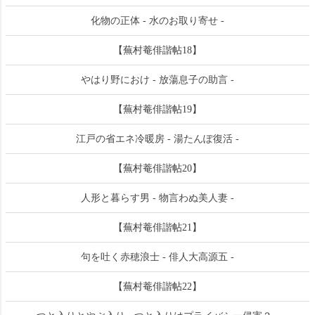
化物の正体 - 水のお取り寄せ -
【蕪村菴俳諧帖18】
やはり野におけ - 放蕩息子の助言 -
【蕪村菴俳諧帖19】
江戸の省エネ冷暖房 - 湯たんぽ復活 -
【蕪村菴俳諧帖20】
人形と暮らす男 - 物言わぬ美人妻 -
【蕪村菴俳諧帖21】
句を吐く赤穂浪士 - 俳人大高源五 -
【蕪村菴俳諧帖22】