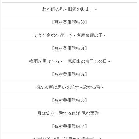
わが師の恩 - 旧師の励まし -
【蕪村菴俳諧帖50】
そうだ京都へ行こう - 名産京鹿の子 -
【蕪村菴俳諧帖51】
梅雨が明けたら - 一家総出の虫干しの日 -
【蕪村菴俳諧帖52】
鳴かぬ螢に思いを託す - 恋する螢 -
【蕪村菴俳諧帖53】
月は笑う - 愛でる東洋 忌む西洋 -
【蕪村菴俳諧帖54】