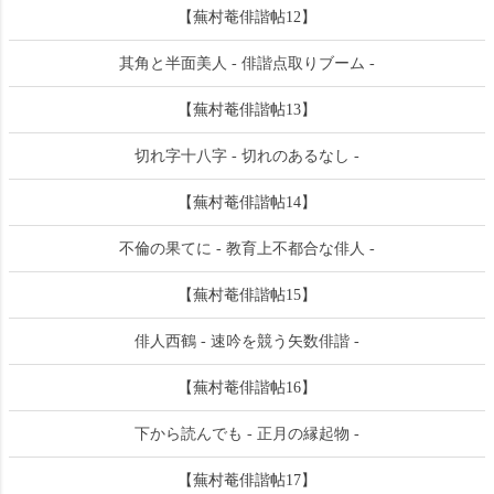
【蕪村菴俳諧帖12】
其角と半面美人 - 俳諧点取りブーム -
【蕪村菴俳諧帖13】
切れ字十八字 - 切れのあるなし -
【蕪村菴俳諧帖14】
不倫の果てに - 教育上不都合な俳人 -
【蕪村菴俳諧帖15】
俳人西鶴 - 速吟を競う矢数俳諧 -
【蕪村菴俳諧帖16】
下から読んでも - 正月の縁起物 -
【蕪村菴俳諧帖17】