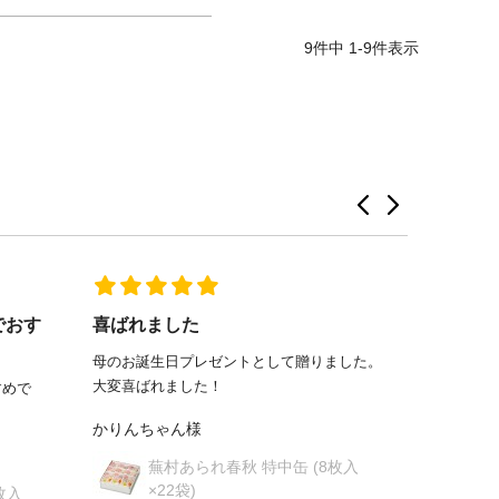
9
件中
1
-
9
件表示
でおす
喜ばれました
とても
母のお誕生日プレゼントとして贈りました。
お世話に
大変喜ばれました！
一缶贈り
すめで
事務所で
かりんちゃん様
事務所の方
蕪村あられ春秋 特中缶 (8枚入
yuka様
×22袋)
枚入