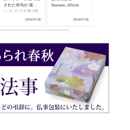
busonan_official
(*Ü*)ﾉohayoϋ♡ ・
形もあって春っ
お天気がスッキリし
🌸 ⁡色んな味が
ません🌧☁️ ・ でも
って嬉しいですよね
2024/07/28
2024/07/28
2024/
窓からはうっすら光
⁡ぱくぱくと秒で
が🪟 ・ *・。*・。
なっちゃいまし
*・。*・。*・。
⁡ ⁡しかしもう3月
*・。*・。 ・ 2月の
っ まだ何も始ま
ポストカード ミッ
てないのにこの
フィーちゃんと一緒
気持ちはなんな
に(･×･) ・ pic2 昨夜
しょう ふわふわ
の晩酌🍺 春の味で
てます💭💭💭⁡ ⁡
きました🌸 ホッコ
しら目標でも立
リする言葉☺️♡ #天
ば気持ちとか何
皇誕生日🎌 #ポスト
わるのかな⁡💭 ⁡⁡
カード #ミッフィー
あえず、過ごし
ちゃん #昨夜の晩酌
い部屋をつくる
🍺 #金麦 #春の味で
を目標にしてみ
きました♡
笑⁡ ⁡⁡ ⁡ #蕪村あら
#SunTORY #蕪村あ
秋 #あられ #おせん
られ春秋 #蕪村庵 #
べい⁡ #おやつ #和菓
菜の花
子 #米菓子 