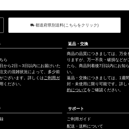
もダイニング卿に来
て下さるだけで感謝
ですから🙇‍♀️🙇‍♀️🙇‍♀️ N
ちゃん仕事に自信が
都道府県別送料(こちらをクリック)
付いたようで私も嬉
しいです🥰👌 #小倉
山荘 #蕪村あられ春
料
返品・交換
秋 #おかき #ダイニ
ング卿 #自信をつけ
商品の品質につきましては、万全
る #美味しい #ポケ
ちら
りますが、万一不良・破損などが
モンgo好きな人と繋
日から2日～3日以内にお届けいた
たら、商品到着後7日以内にお知
がりたい #大師巻 #
注文の混雑状況によって、多少前
い。
川崎堂本
がございます。詳しくは
ご利用ガ
返品・交換につきましては、1週
用ください。
封・未使用に限り可能です。詳し
約について
をご確認ください。
ジ
サポート
録
ご利用ガイド
配送・送料について