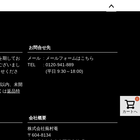
ペー
ジト
ップ
へ
お問合せ先
を期してお
メール
メールフォームはこちら
ございまし
TEL
0120-941-889
らせくださ
(平日 9:30～18:00)
間以内、未開
くは
返品特
0
カートへ
会社概要
株式会社蕪村菴
604-8134