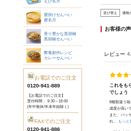
えび名月
並び替え
価格
蜜掛けせんべい
蜜名月
お客様の声
香り豊かな黒胡椒
黒胡椒せんべい
弊菴創作レシピ
レビュー
4
カレーせんべい
お電話でのご注文
これをも
0120-941-889
でしょう
【お電話でのご注文】
受付時間： 9:30～18:00
8種類違う
(年中無休/年末年始除く)
成度が高い
また、パッ
FAXでのご注文
れ...
もっと
0120-941-886