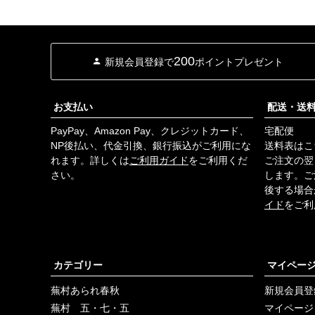
がくせになります
よ。 Mei fruits（メ
イフルーツ）のケー
キたち 餃子で有名
200
新規会員登録で
ポイントプレゼント
な浜松市にある石松
餃子さんが経営する
スイーツのお店。テ
お支払い
配送・送
レビで特集されてい
て一度食べたいなあ
PayPay、Amazon Pay、クレジットカード、
宅配便
と思ってました。
NP後払い、代金引換、銀行振込がご利用にな
送料表はこ
色々な物を頂きあり
れます。詳しくは
ご利用ガイド
をご利用くだ
ご注文の翌
がとうございまし
さい。
します。ご
た。 #もち吉 #もち
後する場合
吉もぐもぐ
イド
をご利
#TarnyBakeryCafé #
蕪村庵 #メイフルー
ツ #Mei #煎餅 #チョ
コレートケーキ #あ
カテゴリー
マイペー
られ #フルーツケー
キ #ありがとうござ
蕪村あられ春秋
新規会員登
いました #介護#福
蕪村 五・七・五
マイページ