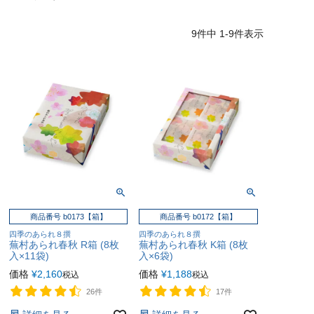
9
件中
1
-
9
件表示
商品番号 b0173【箱】
商品番号 b0172【箱】
四季のあられ８撰
四季のあられ８撰
蕪村あられ春秋 R箱 (8枚
蕪村あられ春秋 K箱 (8枚
入×11袋)
入×6袋)
価格
¥
2,160
価格
¥
1,188
税込
税込
26件
17件