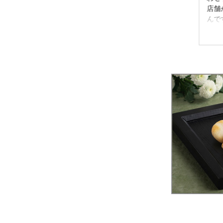
#知覧茶 #蕪村庵 #う
店舗があるもち吉さ
シュ
つわ好き #うつわの
んです。色々なお煎
ん#
ある暮らし #うつわ
餅が楽しめます。店
みん
2024/07/28
2024/07/28
好きと繋がりたい
舗に行くと、お水を
まー
プレゼントしてくれ
みひと休
る日もありますよ。
ータ
Tarny Bakery Caféの
ブレ
ナッツ＄チョコレー
朝菓
トケーキ 東京にあ
ンス#
るカフェのチョコレ
実と
ートケーキです。ナ
ト 
ッツの風味とチョコ
応え最高 
レートのビター加減
村菴
が絶妙でした。 蕪
られ
村庵の蕪村あられ春
種類
秋 京都蕪村庵さん
#中
のいつも楽しみにし
#購入品 #
ている定番のアソー
置き
トあられです。一押
庭の
しは、コブですが、
ひそかにあおさのり