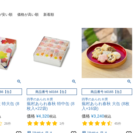
が安い順
価格が高い順
新着順
166【缶】
商品番号 b0164【缶】
商品番号 b0165【缶】
四季のあられ８撰
四季のあられ８撰
特大缶 (8
蕪村あられ春秋 特中缶 (8
蕪村あられ春秋 大缶 (8枚
枚入×22袋)
入×16袋)
価格
¥
4,320
価格
¥
3,240
込
税込
税込
26件
1件
45件