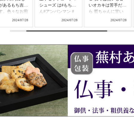
ーズ は#もちろ
いオカキは苦手だか
された俳句が 楽し
アンパンマン #
ら 哲ちゃんに甘い
い #いただき物 #蕪
なが#出掛けて#
のと海苔は食べても
村あられ春秋 #青磯
2024/07/28
2024/07/28
2024/07/28
ちゃん#ひと休
らってる😅😂🤣 私
のかほり #花満月 #
み #コーヒ
は海苔のオカキは川
えび名月 #塩名月 #
イム#コーヒー
崎堂本の大師巻しか
蜜名月 #のたりのた
イク #今日の#
食べ無いのでごめん
り #つらね詩 #霧立
子 は#デリフラ
なさい🙇‍♀️🙏🙇‍♀️🙏 3ペ
野 #蕪村五七五 #花
購入品 #木の
ージ目の🔴赤丸だけ
鳥風月 #あられ #お
メープルのタル
食べて 後は哲ちゃ
かき #おせんべい #
#パリパリと#歯
んに😜（笑） Nちゃ
お煎餅 #煎餅 #米菓
#京都#蕪
んはいつもいつも
#国内産うるち米 #
 さんの #蕪村あ
私を喜ばせようと一
国内産もち米 #菓子
春秋 #あられ#8
生懸命考えて買って
#京都蕪村庵 #蕪村
#楽しめる よー
来て下さる気持ちが
庵 busonan_official #
町食器市場 さん
可愛いし嬉しいです
頂き物シリーズ ③
錫#ネコ箸
🙇‍♀️🙇‍♀️ 感謝 うどんも
konekono.kurimupan
 7匹と共に ☆お
大好物だから嬉しい
お花と共に
です🙇‍♀️🙇‍♀️ 感謝 Nち
ゃん 私にはお気遣
い無くね🥰💕 いつ