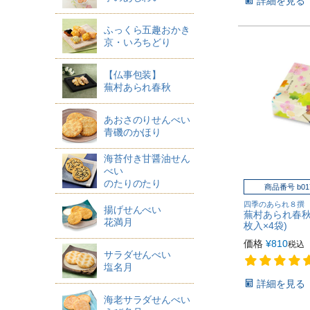
詳細を見る
ふっくら五趣おかき
京・いろちどり
【仏事包装】
蕪村あられ春秋
あおさのりせんべい
青磯のかほり
海苔付き甘醤油せん
べい
のたりのたり
商品番号 b0
四季のあられ８撰
揚げせんべい
蕪村あられ春秋 
花満月
枚入×4袋)
価格
¥
810
税込
サラダせんべい
塩名月
詳細を見る
海老サラダせんべい