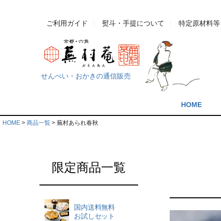
ご利用ガイド
熨斗・手提について
特定原材料等
せんべい・おかきの通信販売
HOME
HOME
商品一覧
蕪村あられ春秋
限定商品一覧
国内送料無料
お試しセット