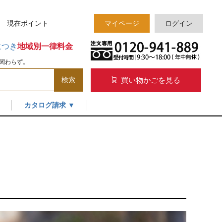
様 現在
ポイント
マイページ
ログイン
につき
地域別一律料金
関わらず。
買い物かごを見る
検索
カタログ請求 ▼