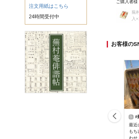
ご購入者様
注文用紙はこちら
蕪村
24時間受付中
入×
お客様のS
#蕪村庵
#
緑茶🍵とあられ #萩
最近の頂き物。。。
#１
焼 #萩焼窯元_松光
もち吉の煎餅詰め合
育園
山 #井銅心平 #緑茶
わせ 掛川市内にも
上下