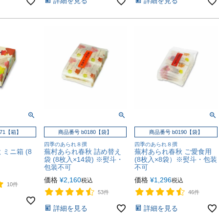
詳細を見る
詳細を見る
171【箱】
商品番号 b0180【袋】
商品番号 b0190【袋】
四季のあられ８撰
四季のあられ８撰
ミニ箱 (8
蕪村あられ春秋 詰め替え
蕪村あられ春秋 ご愛食用
袋 (8枚入×14袋) ※熨斗・
(8枚入×8袋）※熨斗・包装
包装不可
不可
価格
¥
2,160
価格
¥
1,296
税込
税込
10件
53件
46件
詳細を見る
詳細を見る