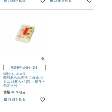
詳細を見る
詳細を見る
商品番号 b0191【袋】
四季のあられ８撰
蕪村あられ春秋 ご愛食用
ミニ (8枚入×4袋) ※熨斗・
包装不可
価格
¥
670
税込
詳細を見る