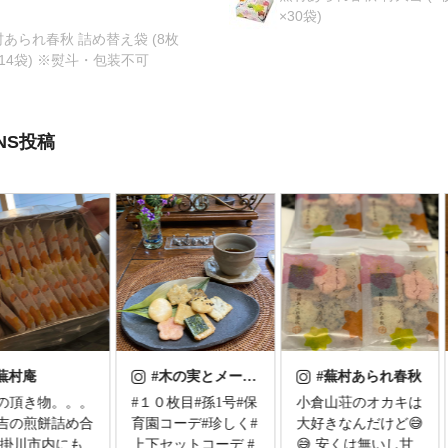
×30袋)
あられ春秋 詰め替え袋 (8枚
14袋) ※熨斗・包装不可
NS投稿
木の実とメープルのタルト
#蕪村あられ春秋
#蕪村あられ春秋
０枚目#孫1号#保
小倉山荘のオカキは
＊ #蕪村花あわせ を
コーデ#珍しく#
大好きなんだけど😅
頂く🍘 1つ1つ小分
セットコーデ #
😅 安くは無いし甘
けパッケージに印刷