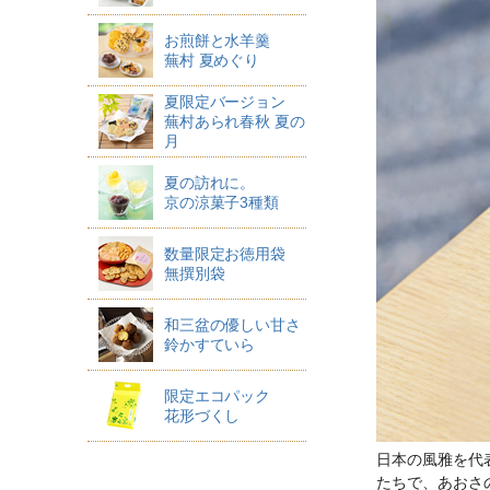
お煎餅と水羊羹
蕪村 夏めぐり
夏限定バージョン
蕪村あられ春秋 夏の
月
夏の訪れに。
京の涼菓子3種類
数量限定お徳用袋
無撰別袋
和三盆の優しい甘さ
鈴かすていら
限定エコパック
花形づくし
日本の風雅を代
たちで、あおさ