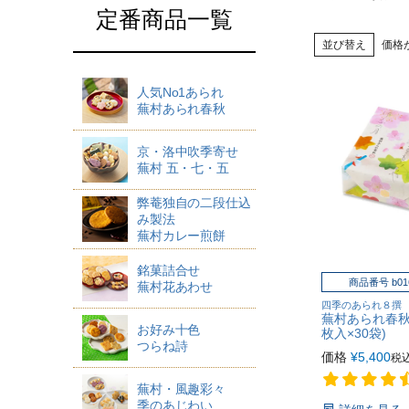
定番商品一覧
並び替え
価格
人気No1あられ
蕪村あられ春秋
京・洛中吹季寄せ
蕪村 五・七・五
弊菴独自の二段仕込
み製法
蕪村カレー煎餅
銘菓詰合せ
商品番号 b0
蕪村花あわせ
四季のあられ８撰
蕪村あられ春秋 
お好み十色
枚入×30袋)
つらね詩
価格
¥
5,400
税
蕪村・風趣彩々
季のあじわい