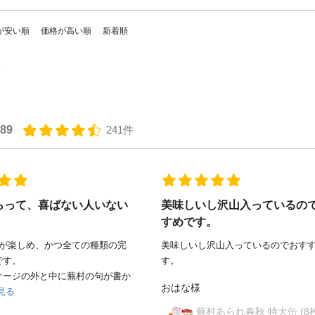
が安い順
価格が高い順
新着順
.89
241件
らって、喜ばない人いない
美味しいし沢山入っているの
すめです。
味が楽しめ、かつ全ての種類の完
美味しいし沢山入っているのでおす
です。
す。
ケージの外と中に蕪村の句が書か
おはな様
見る
蕪村あられ春秋 特大缶 (8