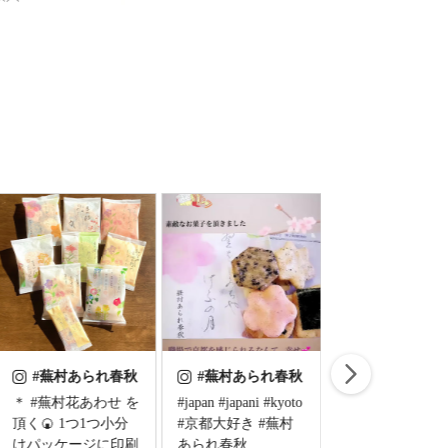
蕪
×
#蕪村あられ春秋
#japan #japani #kyoto
・ Feb.23.2023 ・ 天
今日のおやつは
#京都大好き #蕪村
皇誕生日🎌 ・ おは
あられ春秋⁡ ⁡趣
あられ春秋
ようございます
るあられ🍘‬⁡⁡ ⁡お