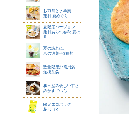
お煎餅と水羊羹
蕪村 夏めぐり
夏限定バージョン
蕪村あられ春秋 夏の
月
夏の訪れに。
京の涼菓子3種類
数量限定お徳用袋
無撰別袋
和三盆の優しい甘さ
鈴かすていら
限定エコパック
花形づくし