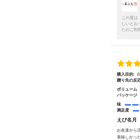
この度は
しいとお
たのご利
購入目的:
贈り先の反応
ボリューム
パッケージ
味
満足度
えび名月
お友達から
美味しかっ