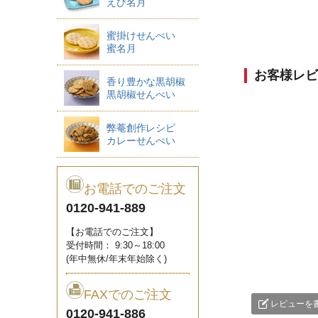
えび名月
蜜掛けせんべい
蜜名月
お客様レビ
香り豊かな黒胡椒
黒胡椒せんべい
弊菴創作レシピ
カレーせんべい
お電話でのご注文
0120-941-889
【お電話でのご注文】
受付時間： 9:30～18:00
(年中無休/年末年始除く)
FAXでのご注文
レビューを
0120-941-886