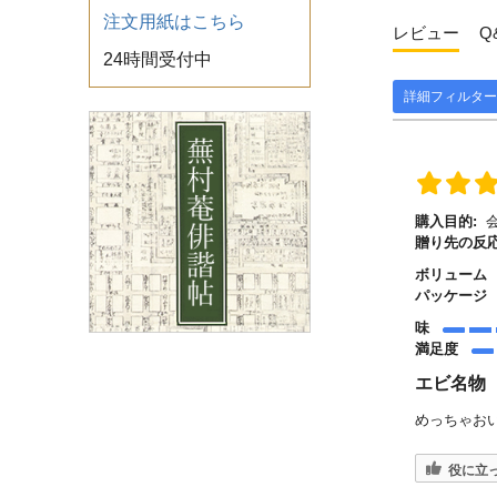
注文用紙はこちら
レビュー
Q
24時間受付中
詳細フィルター
購入目的:
贈り先の反応
ボリューム
パッケージ
味
満足度
エビ名物
めっちゃお
役に立