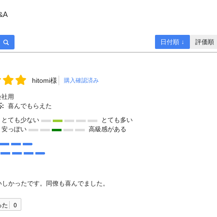
&A
日付順 ↓
評価順
hitomi様
購入確認済み
会社用
:
喜んでもらえた
とても少ない
とても多い
安っぽい
高級感がある
いしかったです。同僚も喜んでました。
った
0