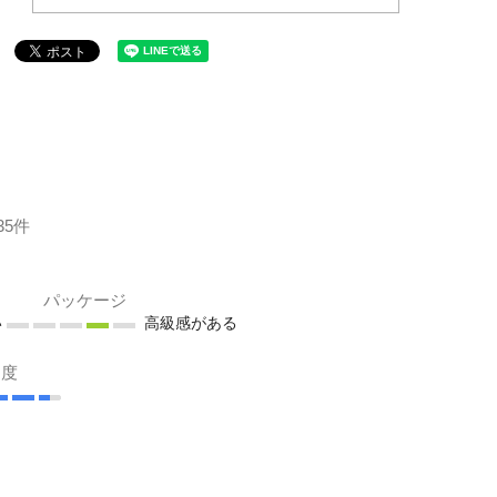
35件
パッケージ
い
高級感がある
足度