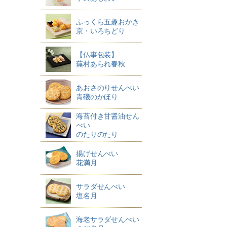
ふっくら五趣おかき
京・いろちどり
【仏事包装】
蕪村あられ春秋
あおさのりせんべい
青磯のかほり
海苔付き甘醤油せん
べい
のたりのたり
揚げせんべい
花満月
サラダせんべい
塩名月
海老サラダせんべい