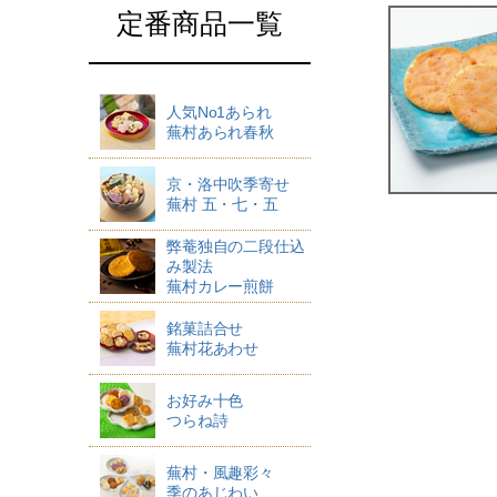
定番商品一覧
人気No1あられ
蕪村あられ春秋
京・洛中吹季寄せ
蕪村 五・七・五
弊菴独自の二段仕込
み製法
蕪村カレー煎餅
銘菓詰合せ
蕪村花あわせ
お好み十色
つらね詩
蕪村・風趣彩々
季のあじわい