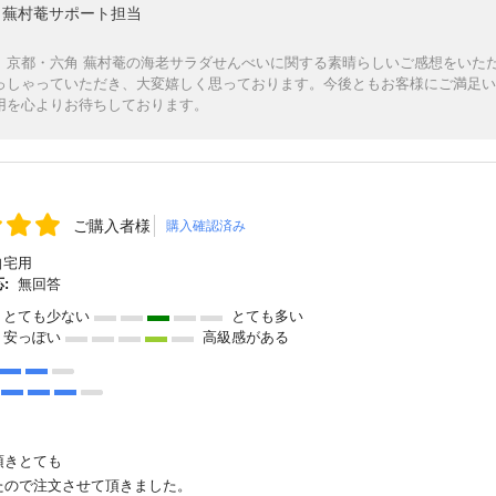
蕪村菴サポート担当
、京都・六角 蕪村菴の海老サラダせんべいに関する素晴らしいご感想をいた
っしゃっていただき、大変嬉しく思っております。今後ともお客様にご満足い
用を心よりお待ちしております。
ご購入者様
購入確認済み
自宅用
:
無回答
とても少ない
とても多い
安っぽい
高級感がある
頂きとても
たので注文させて頂きました。