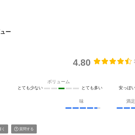
ュー
4.80
ボリューム
とても少ない
とても多い
安っぽ
味
満
書く
質問する