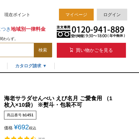
様 現在
ポイント
マイページ
ログイン
につき
地域別一律料金
関わらず。
買い物かごを見る
検索
カタログ請求 ▼
海老サラダせんべい えび名月 ご愛食用 （1
枚入×10袋） ※熨斗・包装不可
商品番号
b1451
¥
692
価格
税込