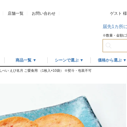
店舗一覧
お問い合わせ
ゲスト 
届先1カ所
※数量・金額に
商品一覧 ▼
シーンで選ぶ ▼
価格から選ぶ ▼
べい えび名月 ご愛食用 （1枚入×10袋） ※熨斗・包装不可