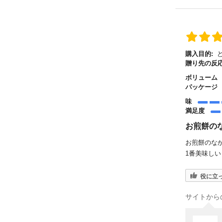
購入目的:
ど
贈り先の反応
ボリューム
パッケージ
味
満足度
お煎餅の
お煎餅のな
1番美味し
役に立
サイトから