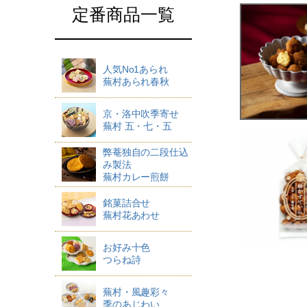
定番商品一覧
人気No1あられ
蕪村あられ春秋
京・洛中吹季寄せ
蕪村 五・七・五
弊菴独自の二段仕込
み製法
蕪村カレー煎餅
銘菓詰合せ
蕪村花あわせ
お好み十色
つらね詩
蕪村・風趣彩々
季のあじわい