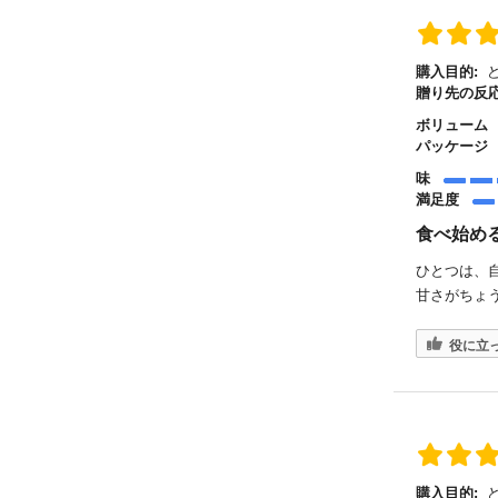
購入目的:
ど
贈り先の反応
ボリューム
パッケージ
味
満足度
食べ始め
ひとつは、
甘さがちょ
役に立
購入目的:
ど