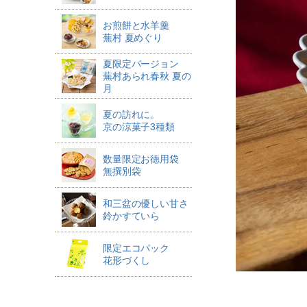
お煎餅と水羊羹
蕪村 夏めぐり
夏限定バージョン
蕪村あられ春秋 夏の
月
夏の訪れに。
京の涼菓子3種類
数量限定お徳用袋
無撰別袋
和三盆の優しい甘さ
鈴かすていら
限定エコパック
花形づくし