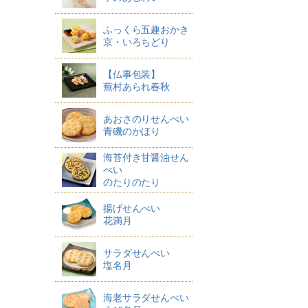
ふっくら五趣おかき
京・いろちどり
【仏事包装】
蕪村あられ春秋
あおさのりせんべい
青磯のかほり
海苔付き甘醤油せん
べい
のたりのたり
揚げせんべい
花満月
サラダせんべい
塩名月
海老サラダせんべい