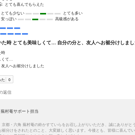
:
とても喜んでもらえた
とても少ない
とても多い
安っぽい
高級感がある
いた時 とても美味しくて… 自分の分と、友人へお裾分けしまし
た時
しくて…
、友人へお裾分けしました
った
0
の返信
蕪村菴サポート担当
、京都・六角 蕪村菴の鈴かすていらをお召し上がりいただき、誠にありがと
お裾分けをされたとのこと、大変嬉しく思います。今後とも、皆様に喜んでい