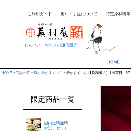
ご利用ガイド
熨斗・手提について
特定原材料等
せんべい・おかきの通信販売
HOME
HOME
商品一覧
蕪村 鈴かすていら
鈴かすていら (1袋20個入) 【出荷日：8
限定商品一覧
国内送料無料
お試しセット