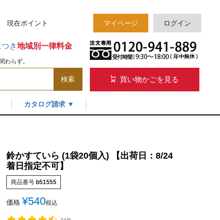
様 現在
ポイント
マイページ
ログイン
につき
地域別一律料金
関わらず。
買い物かごを見る
検索
カタログ請求 ▼
鈴かすていら (1袋20個入) 【出荷日：8/24
着日指定不可】
商品番号
b51555
¥
540
価格
税込