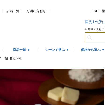
店舗一覧
お問い合わせ
ゲスト 
届先1カ所
※数量・金額に
商品一覧 ▼
シーンで選ぶ ▼
価格から選ぶ ▼
/24 着日指定不可】