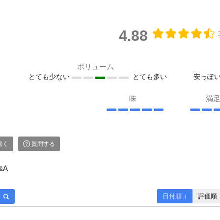
4.88
ボリューム
とても少ない
とても多い
安っぽ
味
満
書く
質問する
&A
日付順 ↓
評価順