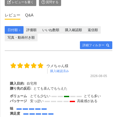
レビューを書く
質問する
レビュー
Q&A
日付順 ↓
評価順
いいね数順
購入確認順
返信順
写真・動画付き順
詳細フィルター
ウメちゃん様
購入確認済み
2026-08-05
購入目的:
自宅用
贈り先の反応:
とても喜んでもらえた
ボリューム
とても少ない
とても多い
パッケージ
安っぽい
高級感がある
味
満足度