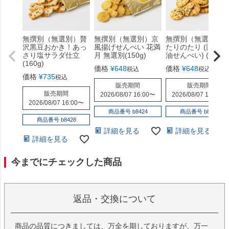
無撰別（無選別）贅
無撰別（無選別）京
無撰別（無選別）
沢黒豆おかき！あっ
風揚げせんべい 花満
たりのたり (旧甘醤
さり塩サラダ仕立
月 無選別(150g)
油せんべい) (170g)
(160g)
価格
¥
648
価格
¥
648
税込
税込
価格
¥
735
税込
販売期間
販売期間
販売期間
2026/08/07 16:00
〜
2026/08/07 16:00
〜
2026/08/07 16:00
〜
商品番号 b8424
商品番号 b8426
商品番号 b8428
詳細を見る
詳細を見る
詳細を見る
今までにチェックした商品
返品・交換について
商品の品質につきましては、万全を期しておりますが、万一