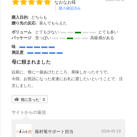
なおなお様
購入確認済み
購入目的:
どちらも
贈り先の反応:
喜んでもらえた
ボリューム
とても少ない
とても多い
パッケージ
安っぽい
高級感がある
味
満足度
母に頼まれました
以前に、母に一袋あげたところ、美味しかったそうで。
今回、お世話になった友達にお礼に渡したいということで、注
文しました。
役に立った
0
サイトからの返信
蕪村菴サポート担当
2026-05-19