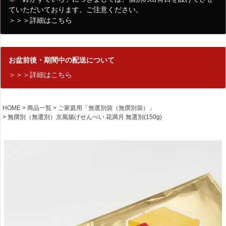
ていただいております。ご注意ください。
＞＞＞詳細はこちら
お盆前後・期間中の配送について
＞＞＞詳細はこちら
HOME
商品一覧
ご家庭用「無選別袋（無撰別袋）」
無撰別（無選別）京風揚げせんべい 花満月 無選別(150g)