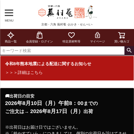
MENU
京都・六角 蕪村菴 -おかき・せんべい-
商品一覧
会員登録・ログイン
特定原材料等
マイページ
買い物カゴ
令和8年熊本地震による配送に関するお知らせ
＞＞＞詳細はこちら
🚚出荷日の目安
2026年8月10日（月）午前8：00
までの
2026年8月17日（月）
ご注文は→
出荷
※出荷日はお届け日ではございません。
※「鈴かすていら」につきましては、個別の出荷日を設けてさせ