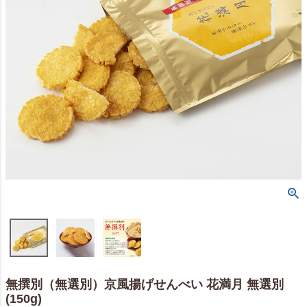
無撰別（無選別）京風揚げせんべい 花満月 無選別
(150g)