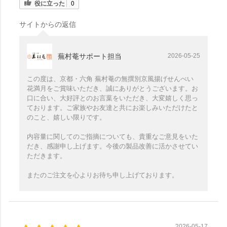
役に立った
0
サイトからの返信
蕪村菴サポート担当
2026-05-25
この度は、京都・六角 蕪村菴の無撰別京風揚げせんべい
花満月をご賞味いただき、誠にありがとうございます。お
口に合い、大好評とのお言葉をいただき、大変嬉しく思っ
ております。ご家族やお友達と共にお楽しみいただけたと
のこと、嬉しい限りです。
内容量に関してのご指摘についても、貴重なご意見をいた
だき、感謝申し上げます。今後の製品改善に活かさせてい
ただきます。
またのご注文を心よりお待ち申し上げております。
2026-05-17