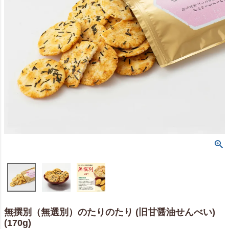
無撰別（無選別）のたりのたり (旧甘醤油せんべい)
(170g)