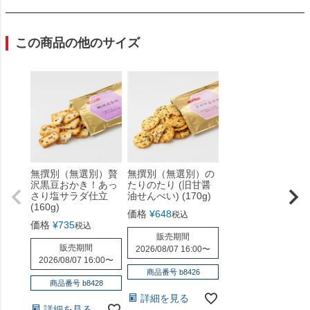
この商品の他のサイズ
無撰別（無選別）贅
無撰別（無選別）の
沢黒豆おかき！あっ
たりのたり (旧甘醤
さり塩サラダ仕立
油せんべい) (170g)
(160g)
価格
¥
648
税込
価格
¥
735
税込
販売期間
販売期間
2026/08/07 16:00
〜
2026/08/07 16:00
〜
商品番号 b8426
商品番号 b8428
詳細を見る
詳細を見る