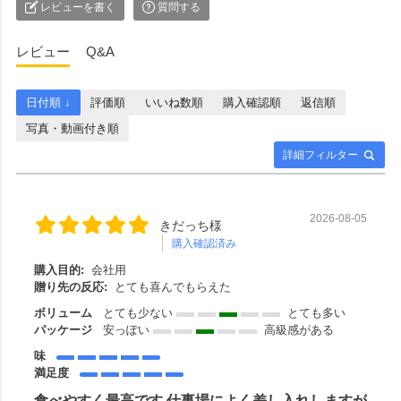
レビューを書く
質問する
レビュー
Q&A
日付順 ↓
評価順
いいね数順
購入確認順
返信順
写真・動画付き順
詳細フィルター
2026-08-05
きだっち様
購入確認済み
購入目的:
会社用
贈り先の反応:
とても喜んでもらえた
ボリューム
とても少ない
とても多い
パッケージ
安っぽい
高級感がある
味
満足度
食べやすく最高です 仕事場によく差し入れしますが