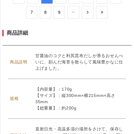
​7
​8
​9
商品詳細
甘醤油のコクと利尻昆布だしが香るおせんべ
商品説明
いに、刻んだ海苔を散らして風味豊かなに仕
上げました。
【内容量】：170g
【サイズ】：縦300mm×横215mm×高さ
規格
35mm
【総重量】：約200g
直射日光・高温多湿の場所をさけて、保存し