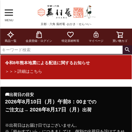
MENU
京都・六角 蕪村菴 -おかき・せんべい-
商品一覧
会員登録・ログイン
特定原材料等
マイページ
買い物カゴ
令和8年熊本地震による配送に関するお知らせ
＞＞＞詳細はこちら
🚚出荷日の目安
2026年8月10日（月）午前8：00
までの
2026年8月17日（月）
ご注文は→
出荷
※出荷日はお届け日ではございません。
※「鈴かすていら」につきましては、個別の出荷日を設けてさせ