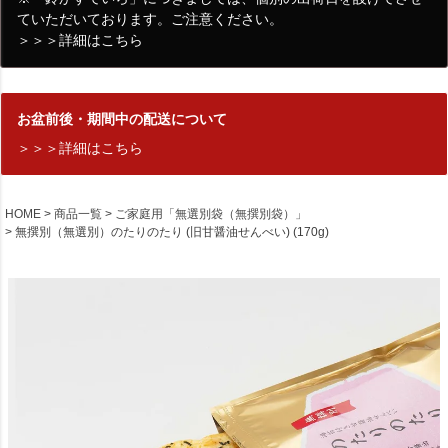
ていただいております。ご注意ください。
＞＞＞詳細はこちら
お盆前後・期間中の配送について
＞＞＞詳細はこちら
HOME
商品一覧
ご家庭用「無選別袋（無撰別袋）」
無撰別（無選別）のたりのたり (旧甘醤油せんべい) (170g)