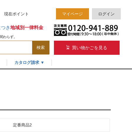
様 現在
ポイント
マイページ
ログイン
につき
地域別一律料金
関わらず。
買い物かごを見る
検索
カタログ請求 ▼
定番商品2