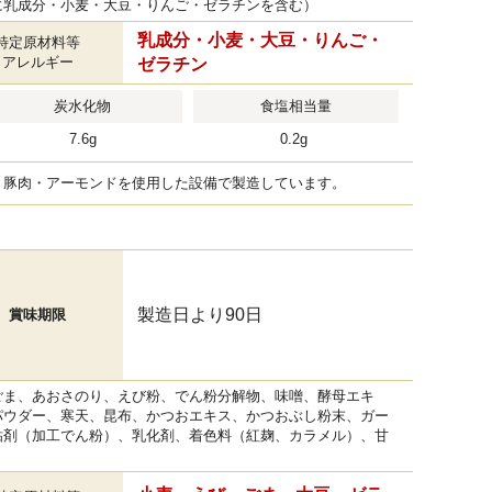
に乳成分・小麦・大豆・りんご・ゼラチンを含む）
乳成分・小麦・大豆・りんご・
特定原材料等
アレルギー
ゼラチン
炭水化物
食塩相当量
7.6g
0.2g
・豚肉・アーモンドを使用した設備で製造しています。
製造日より90日
賞味期限
ごま、あおさのり、えび粉、でん粉分解物、味噌、酵母エキ
パウダー、寒天、昆布、かつおエキス、かつおぶし粉末、ガー
粘剤（加工でん粉）、乳化剤、着色料（紅麹、カラメル）、甘