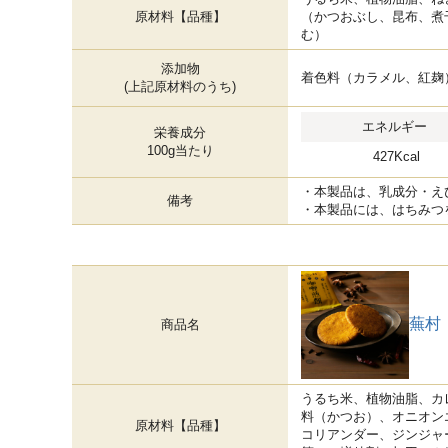
原材料【品種】
（かつおぶし、昆布、煮
む）
添加物
着色料（カラメル、紅麹
(上記原材料のうち)
エネルギー
栄養成分
100g当たり
427Kcal
・本製品は、乳成分・え
備考
・本製品には、はちみつ
蕪村
商品名
うるち米、植物油脂、カ
料（かつお）、オニオン
原材料【品種】
コリアンダー、ジンジャ