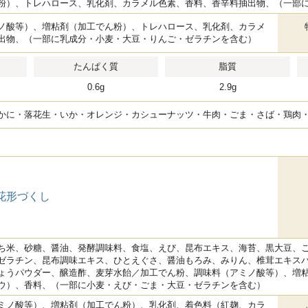
粉）、トレハロース、乳化剤、カラメル色素、香料、香辛料抽出物、（一部
ノ酸等）、増粘剤（加工でん粉）、トレハロース、乳化剤、カラメ
出物、（一部に乳成分・小麦・大豆・りんご・ゼラチンを含む）
たんぱく質
脂質
0.6g
2.9g
かに・落花生・いか・オレンジ・カシューナッツ・牛肉・ごま・さば・鶏肉
花形づくし
ち米、砂糖、醤油、発酵調味料、食塩、えび、昆布エキス、海苔、黒大豆、
ゼラチン、昆布調味エキス、ひとえぐさ、醤油もろみ、みりん、椎茸エキス
ょうパウダー、醸造酢、麦芽水飴／加工でん粉、調味料（アミノ酸等）、増
ウ）、香料、（一部に小麦・えび・ごま・大豆・ゼラチンを含む）
ミノ酸等）、増粘剤（加工でん粉）、乳化剤、着色料（紅麹、カラ