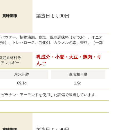
製造日より90日
賞味期限
イパウダー、植物油脂、食塩、風味調味料（かつお）、オニオ
酸等）、トレハロース、乳化剤、カラメル色素、香料、（一部
乳成分・小麦・大豆・鶏肉・り
特定原材料等
アレルギー
んご
炭水化物
食塩相当量
69.1g
1.9g
・ゼラチン・アーモンドを使用した設備で製造しています。
製造日より90日
賞味期限