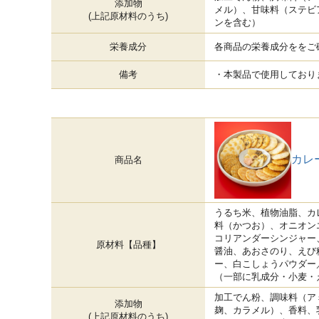
添加物
メル）、甘味料（ステビ
(上記原材料のうち)
ンを含む）
栄養成分
各商品の栄養成分ををご
備考
・本製品で使用しており
カレ
商品名
うるち米、植物油脂、カ
料（かつお）、オニオン
コリアンダーシンジャー
原材料【品種】
醤油、あおさのり、えび
ー、白こしょうパウダー
（一部に乳成分・小麦・
加工でん粉、調味料（ア
添加物
麹、カラメル）、香料、
(上記原材料のうち)