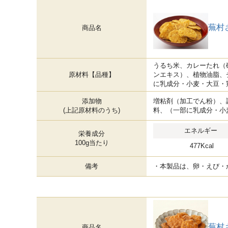
蕪村
商品名
うるち米、カレーたれ（
原材料【品種】
ンエキス）、植物油脂、
に乳成分・小麦・大豆・
添加物
増粘剤（加工でん粉）、
(上記原材料のうち)
料、（一部に乳成分・小
エネルギー
栄養成分
100g当たり
477Kcal
備考
・本製品は、卵・えび・
蕪村
商品名