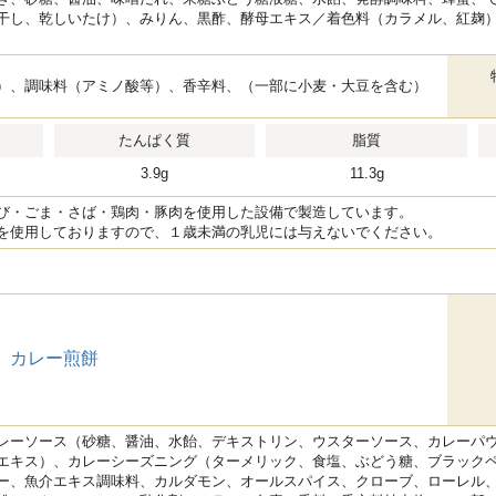
干し、乾しいたけ）、みりん、黒酢、酵母エキス／着色料（カラメル、紅麹
）、調味料（アミノ酸等）、香辛料、（一部に小麦・大豆を含む）
たんぱく質
脂質
3.9g
11.3g
び・ごま・さば・鶏肉・豚肉を使用した設備で製造しています。
を使用しておりますので、１歳未満の乳児には与えないでください。
 カレー煎餅
レーソース（砂糖、醤油、水飴、デキストリン、ウスターソース、カレーパ
エキス）、カレーシーズニング（ターメリック、食塩、ぶどう糖、ブラック
ー、魚介エキス調味料、カルダモン、オールスパイス、クローブ、ローレル