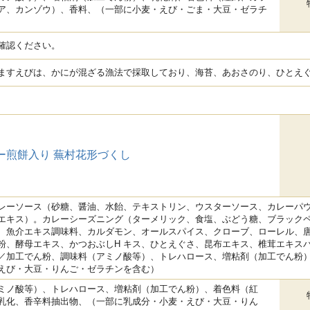
ア、カンゾウ）、香料、（一部に小麦・えび・ごま・大豆・ゼラチ
確認ください。
ますえびは、かにが混ざる漁法で採取しており、海苔、あおさのり、ひとえ
ー煎餅入り 蕪村花形づくし
レーソース（砂糖、醤油、水飴、テキストリン、ウスターソース、カレーパ
エキス）。カレーシーズニング（ターメリック、食塩、ぶどう糖、ブラック
、魚介エキス調味料、カルダモン、オールスパイス、クローブ、ローレル、唐
粉、酵母エキス、かつおぶしH キス、ひとえぐさ、昆布エキス、椎茸エキス
／加工でん粉、調味料（アミノ酸等）、トレハロース、増粘剤（加工でん粉
えび・大豆・りんご・ゼラチンを含む）
ミノ酸等）、トレハロース、増粘剤（加工でん粉）、着色料（紅
乳化、香辛料抽出物、（一部に乳成分・小麦・えび・大豆・りん