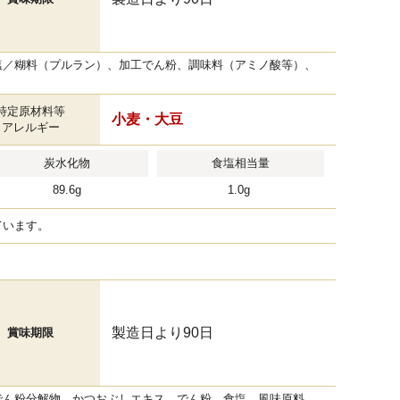
塩／糊料（プルラン）、加工でん粉、調味料（アミノ酸等）、
特定原材料等
小麦・大豆
アレルギー
炭水化物
食塩相当量
89.6g
1.0g
ています。
製造日より90日
賞味期限
でん粉分解物、かつおぶしエキス、でん粉、食塩、風味原料