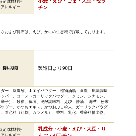
小麦・えび・ごま・大豆・ゼラ
特定原材料等
アレルギー
チン
ぐさおよび昆布は、えび、かにの生息域で採取しております。
製造日より90日
賞味期限
ウダー、醸造酢、ホエイパウダー、植物油脂、食塩、風味調味
ペッパー、コーストカーリックパウダー、クミン、シナモン、
辛子）、砂糖、食塩、発酵調味料、えび、醤油、 海苔、粉末
パウダー、かつおエキス、かつおぶし粉末、ガーリックパウダ
）、着色料（紅麹、カラメル）、香料、乳化、香辛料抽出物、
乳成分・小麦・えび・大豆・り
特定原材料等
アレルギー
んご・ゼラチン