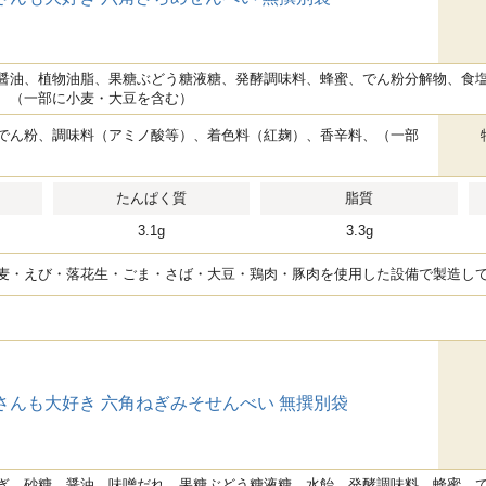
醤油、植物油脂、果糖ぶどう糖液糖、発酵調味料、蜂蜜、でん粉分解物、食
、（一部に小麦・大豆を含む）
でん粉、調味料（アミノ酸等）、着色料（紅麹）、香辛料、（一部
たんぱく質
脂質
3.1g
3.3g
麦・えび・落花生・ごま・さば・大豆・鶏肉・豚肉を使用した設備で製造し
さんも大好き 六角ねぎみそせんべい 無撰別袋
ぎ、砂糖、醤油、味噌だれ、果糖ぶどう糖液糖、水飴、発酵調味料、蜂蜜、