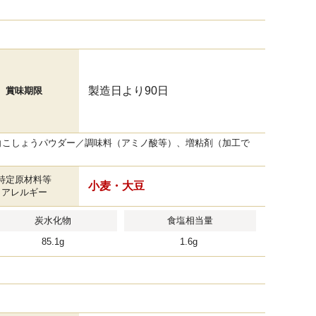
製造日より90日
賞味期限
白こしょうパウダー／調味料（アミノ酸等）、増粘剤（加工で
特定原材料等
小麦・大豆
アレルギー
炭水化物
食塩相当量
85.1g
1.6g