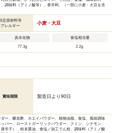
）、調味料（アミノ酸等）、香辛料、（一部に小麦・大豆を含
特定原材料等
小麦・大豆
アレルギー
炭水化物
食塩相当量
77.3g
2.2g
製造日より90日
賞味期限
ウダー、醸造酢、ホエイパウダー、植物油脂、食塩、風味調味
ペッパー、ローストガーリックパウダー、クミン、シナモン、
、唐辛子）、粉末醤油、食塩／加工でん粉、調味料（アミノ酸