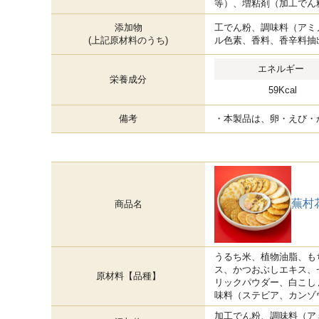
等）、増粘剤（加工でん
添加物
工でん粉、調味料（アミ
(上記原材料のうち)
ル色素、香料、香辛料抽
エネルギー
栄養成分
59Kcal
備考
・本製品は、卵・えび・
蕪村
商品名
うるち米、植物油脂、も
ス、かつおぶしエキス、
原材料【品種】
リックパウダー、白こし
味料（ステビア、カンゾ
加工でん粉、調味料（ア