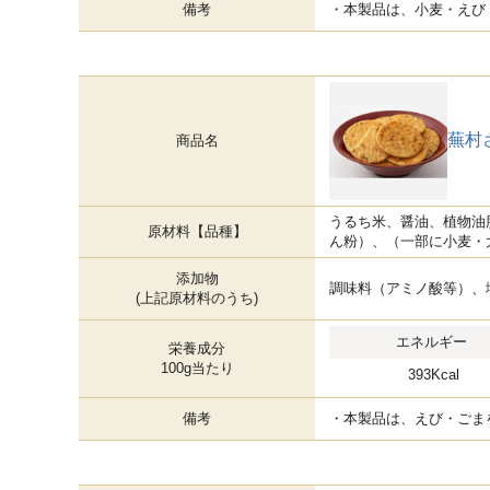
備考
・本製品は、小麦・えび
蕪村
商品名
うるち米、醤油、植物油
原材料【品種】
ん粉）、（一部に小麦・
添加物
調味料（アミノ酸等）、
(上記原材料のうち)
エネルギー
栄養成分
100g当たり
393Kcal
備考
・本製品は、えび・ごま