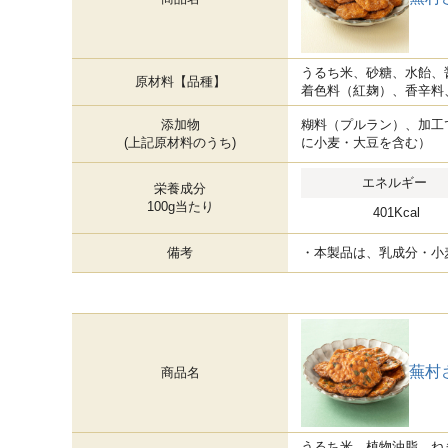
うるち米、砂糖、水飴、
原材料【品種】
着色料（紅麹）、香辛料
添加物
糊料（プルラン）、加工
(上記原材料のうち)
に小麦・大豆を含む）
エネルギー
栄養成分
100g当たり
401Kcal
備考
・本製品は、乳成分・小
蕪村
商品名
うるち米、植物油脂、ね