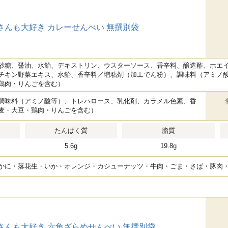
さんも大好き カレーせんべい 無撰別袋
砂糖、醤油、水飴、デキストリン、ウスターソース、香辛料、醸造酢、ホエ
チキン野菜エキス、水飴、香辛料／増粘剤（加工でん粉）、調味料（アミノ
鶏肉・りんごを含む）
調味料（アミノ酸等）、トレハロース、乳化剤、カラメル色素、香
麦・大豆・鶏肉・りんごを含む）
たんぱく質
脂質
5.6g
19.8g
かに・落花生・いか・オレンジ・カシューナッツ・牛肉・ごま・さば・豚肉
さんも大好き 六角ざらめせんべい 無撰別袋