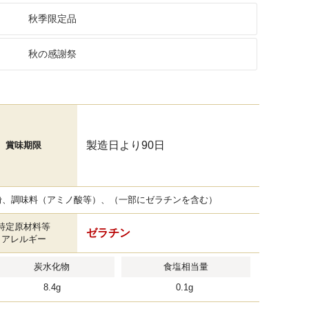
秋季限定品
秋の感謝祭
製造日より90日
賞味期限
粉、調味料（アミノ酸等）、（一部にゼラチンを含む）
特定原材料等
ゼラチン
アレルギー
炭水化物
食塩相当量
8.4g
0.1g