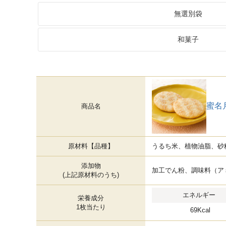
無選別袋
和菓子
蜜名
商品名
原材料【品種】
うるち米、植物油脂、砂
添加物
加工でん粉、調味料（ア
(上記原材料のうち)
エネルギー
栄養成分
1枚当たり
69Kcal