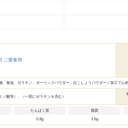
月 ご愛食用
糖、食塩、ゼラチン、ガーリックパウダー、白こしょうパウダー／加工でん
ミノ酸等）、（一部にゼラチンを含む）
たんぱく質
脂質
0.8g
3.6g