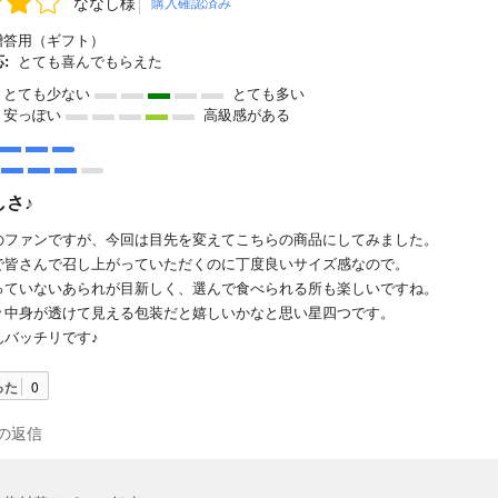
ななし様
購入確認済み
答用（ギフト）
:
とても喜んでもらえた
とても少ない
とても多い
安っぽい
高級感がある
しさ♪
のファンですが、今回は目先を変えてこちらの商品にしてみました。
で皆さんで召し上がっていただくのに丁度良いサイズ感なので。
っていないあられが目新しく、選んで食べられる所も楽しいですね。
々中身が透けて見える包装だと嬉しいかなと思い星四つです。
んバッチリです♪
った
0
の返信