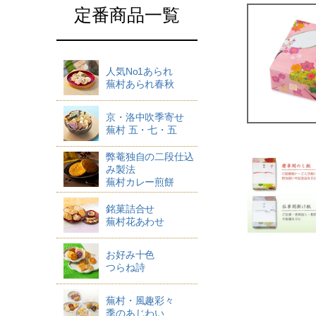
定番商品一覧
人気No1あられ
蕪村あられ春秋
京・洛中吹季寄せ
蕪村 五・七・五
弊菴独自の二段仕込
み製法
蕪村カレー煎餅
銘菓詰合せ
蕪村花あわせ
お好み十色
つらね詩
蕪村・風趣彩々
季のあじわい