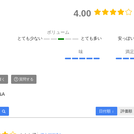
4.00
ボリューム
とても少ない
とても多い
安っぽ
味
満
書く
質問する
&A
日付順 ↓
評価順