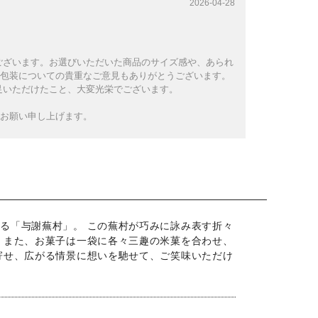
2026-04-28
ございます。お選びいただいた商品のサイズ感や、あられ
包装についての貴重なご意見もありがとうございます。
足いただけたこと、大変光栄でございます。
お願い申し上げます。
る「与謝蕪村」。 この蕪村が巧みに詠み表す折々
 また、お菓子は一袋に各々三趣の米菓を合わせ、
寄せ、広がる情景に想いを馳せて、ご笑味いただけ