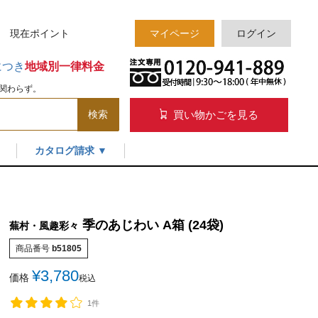
様 現在
ポイント
マイページ
ログイン
につき
地域別一律料金
関わらず。
買い物かごを見る
検索
カタログ請求 ▼
季のあじわい A箱 (24袋)
蕪村・風趣彩々
商品番号
b51805
¥
3,780
価格
税込
1件