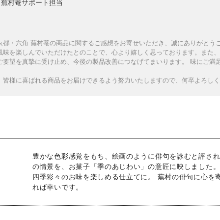
蕪村菴サポート担当
京都・六角 蕪村菴の商品に関するご感想をお寄せいただき、誠にありがとう
風味を楽しんでいただけたとのことで、心より嬉しく思っております。また、
ご要望を真摯に受け止め、今後の製品改善につなげてまいります。 味にご満
、皆様に喜ばれる商品をお届けできるよう努力いたしますので、何卒よろしく
豊かな色彩感覚をもち、絵画のように俳句を詠むと評され
の情景を、お菓子「季のあじわい」の意匠に映しました。
四季彩々のお味を楽しめる仕立てに。 蕪村の俳句に心を
れば幸いです。