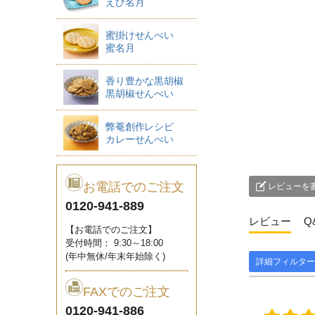
えび名月
蜜掛けせんべい
蜜名月
香り豊かな黒胡椒
黒胡椒せんべい
弊菴創作レシピ
カレーせんべい
お電話でのご注文
レビューを
0120-941-889
レビュー
Q
【お電話でのご注文】
受付時間： 9:30～18:00
(年中無休/年末年始除く)
詳細フィルター
FAXでのご注文
0120-941-886