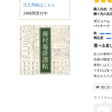
注文用紙はこちら
購入目的:
贈
24時間受付中
贈り先の反応
ボリューム
パッケージ
味
満足度
選べる楽
あられ春秋
先様の職場
春秋には入
できれば各
味はもちろ
役に立
サイトから