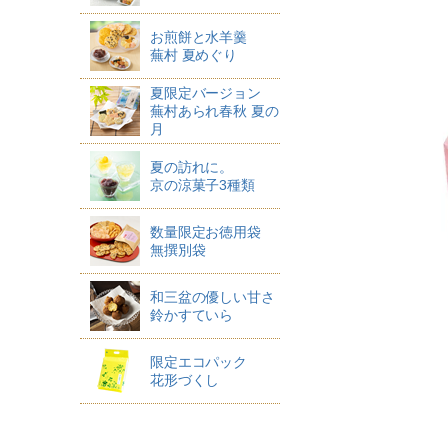
お煎餅と水羊羹
蕪村 夏めぐり
夏限定バージョン
蕪村あられ春秋 夏の
月
夏の訪れに。
京の涼菓子3種類
数量限定お徳用袋
無撰別袋
和三盆の優しい甘さ
鈴かすていら
限定エコパック
花形づくし