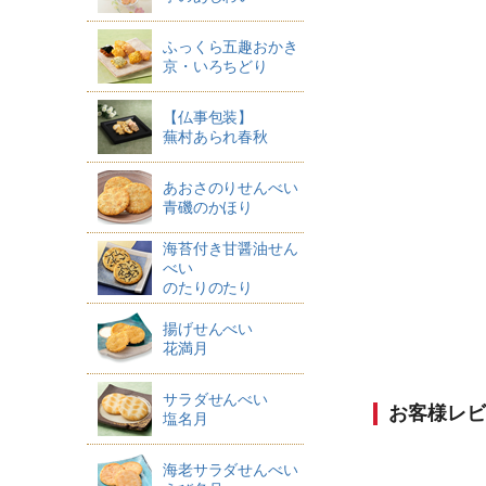
ふっくら五趣おかき
京・いろちどり
【仏事包装】
蕪村あられ春秋
あおさのりせんべい
青磯のかほり
海苔付き甘醤油せん
べい
のたりのたり
揚げせんべい
花満月
サラダせんべい
お客様レビ
塩名月
海老サラダせんべい