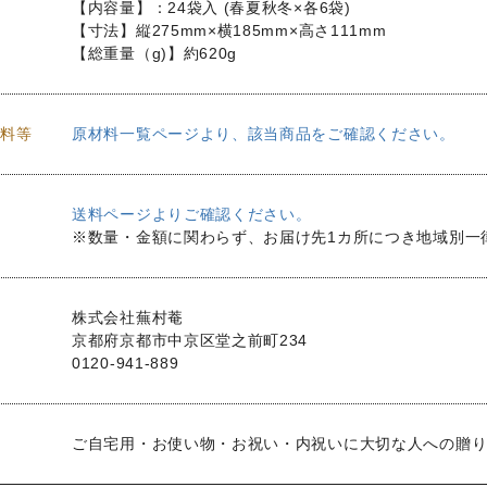
【内容量】：24袋入 (春夏秋冬×各6袋)
【寸法】縦275mm×横185mm×高さ111mm
【総重量（g)】約620g
料等
原材料一覧ページより、該当商品をご確認ください。
送料ページよりご確認ください。
※数量・金額に関わらず、お届け先1カ所につき地域別一
株式会社蕪村菴
京都府京都市中京区堂之前町234
0120-941-889
ご自宅用・お使い物・お祝い・内祝いに大切な人への贈