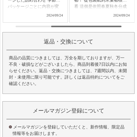
、チェコ🇨🇿、日本
ージした詰め合わせ 季節の
都！ 從包裝紙到米菓都很好
、スイス🇨🇭、ドイツ
パッケージごとに内容が変
看 這
、フランス🇫🇷、そし
わります 1番気に入ったのは
12種
2024/09/24
2024/09/24
作りなどなど！ああ
秋🍁 その次は夏🌿 春と冬も
先從當季
どれも美味しかったな
美味しかったです☺️ #過敏性
庵 #
イス #スイス生活 #
腸症候群 #IBS #過敏性腸症
https:
#kolonada #
候群用お菓子 #IBS用お菓子
返品・交換について
あじわい
#低フォドマップ #低fodmap
#低フォドマップお菓子 #あ
商品の品質につきましては、万全を期しておりますが、万一
られ #おかき #お米のお菓子
不良・破損などがございましたら、商品到着後7日以内にお知
#米菓 #蕪村庵 #近鉄百貨店 #
らせください。返品・交換につきましては、7週間以内、未開
近鉄百貨店奈良店
封・未使用に限り可能です。詳しくは
返品特約について
をご
確認ください。
メールマガジン登録について
メールマガジンを登録していただくと、新作情報、限定品
情報等をお届けします。