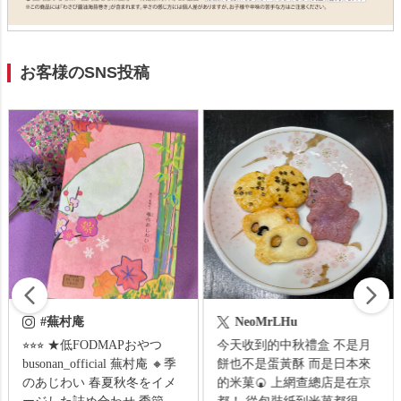
お客様のSNS投稿
#季のあじわい
#蕪村庵
Ne
gkeiten / スイーツ 最近
⭐︎⭐︎⭐︎ ★低FODMAPおやつ
今天收
た色んな国のスイーツ
busonan_official 蕪村庵 🔸季
餅也不
です❤️ オーストラリア
のあじわい 春夏秋冬をイメ
的米菓