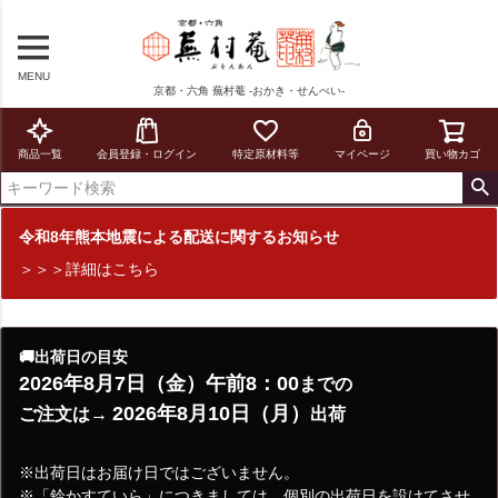
MENU
京都・六角 蕪村菴 -おかき・せんべい-
商品一覧
会員登録・ログイン
特定原材料等
マイページ
買い物カゴ
令和8年熊本地震による配送に関するお知らせ
＞＞＞詳細はこちら
🚚出荷日の目安
2026年8月7日（金）午前8：00
までの
2026年8月10日（月）
ご注文は→
出荷
※出荷日はお届け日ではございません。
※「鈴かすていら」につきましては、個別の出荷日を設けてさせ