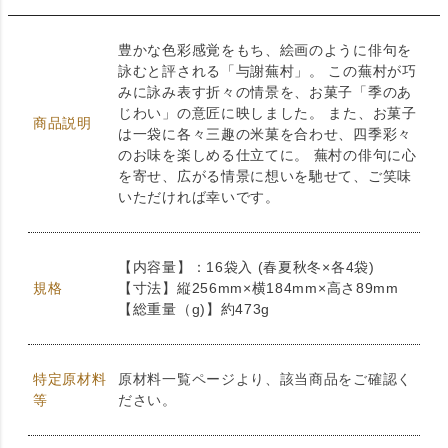
豊かな色彩感覚をもち、絵画のように俳句を
詠むと評される「与謝蕪村」。 この蕪村が巧
みに詠み表す折々の情景を、お菓子「季のあ
じわい」の意匠に映しました。 また、お菓子
商品説明
は一袋に各々三趣の米菓を合わせ、四季彩々
のお味を楽しめる仕立てに。 蕪村の俳句に心
を寄せ、広がる情景に想いを馳せて、ご笑味
いただければ幸いです。
【内容量】：16袋入 (春夏秋冬×各4袋)
規格
【寸法】縦256mm×横184mm×高さ89mm
【総重量（g)】約473g
特定原材料
原材料一覧ページより、該当商品をご確認く
等
ださい。