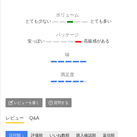
ボリューム
とても少ない
とても多い
パッケージ
安っぽい
高級感がある
味
満足度
レビューを書く
質問する
レビュー
Q&A
日付順 ↓
評価順
いいね数順
購入確認順
返信順