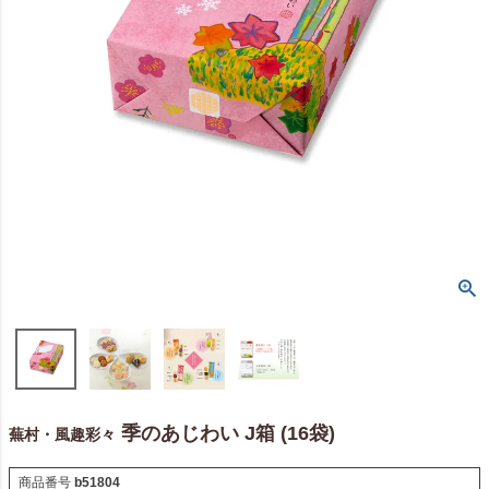
季のあじわい J箱 (16袋)
蕪村・風趣彩々
商品番号
b51804