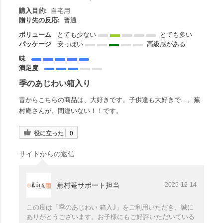
購入目的:
自宅用
贈り先の反応:
普通
ボリューム
とても少ない
とても多い
パッケージ
安っぽい
高級感がある
味
満足度
季のあじわい箱入り
昔からこちらの商品は、大好きです。子供達も大好きで…、蕪
村庵さんが、間違いない！！です。
役に立った
0
サイトからの返信
蕪村菴サポート担当
2025-12-14
この度は「季のあじわい 箱入J」をご利用いただき、誠に
ありがとうございます。お子様にもご好評いただいている