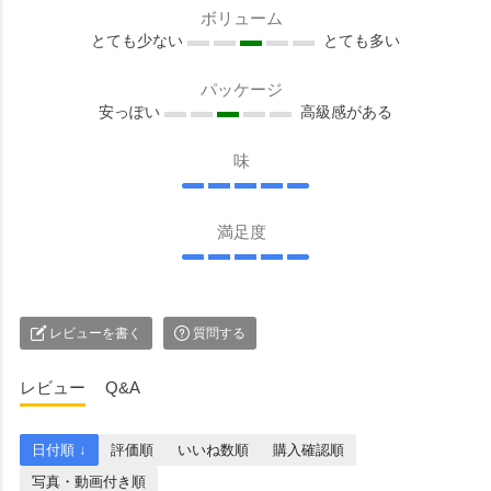
ボリューム
とても少ない
とても多い
パッケージ
安っぽい
高級感がある
味
満足度
レビューを書く
質問する
レビュー
Q&A
日付順 ↓
評価順
いいね数順
購入確認順
写真・動画付き順