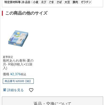
この商品の他のサイズ
夏季限定
蕪村あられ春秋-夏の
月- R箱(8枚入×11袋
入)
価格
¥
2,376
税込
商品番号 b20183【箱】
詳細を見る
返品・交換について