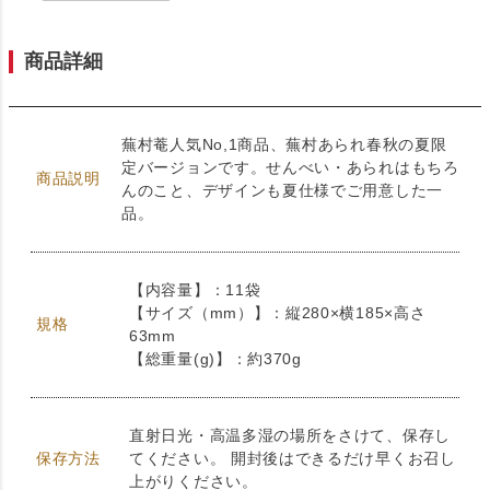
商品詳細
蕪村菴人気No,1商品、蕪村あられ春秋の夏限
定バージョンです。せんべい・あられはもちろ
商品説明
んのこと、デザインも夏仕様でご用意した一
品。
【内容量】：11袋
【サイズ（mm）】：縦280×横185×高さ
規格
63mm
【総重量(g)】：約370g
直射日光・高温多湿の場所をさけて、保存し
保存方法
てください。 開封後はできるだけ早くお召し
上がりください。