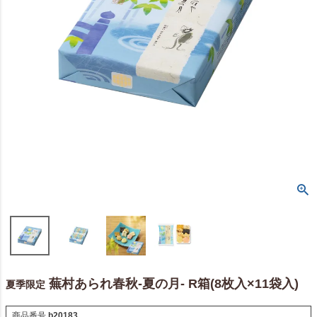
蕪村あられ春秋-夏の月- R箱(8枚入×11袋入)
夏季限定
商品番号
b20183