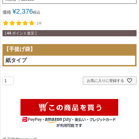
¥
2,376
価格
税込
1件
[
44
ポイント進呈 ]
【手提げ袋】
お気に入りに登録する