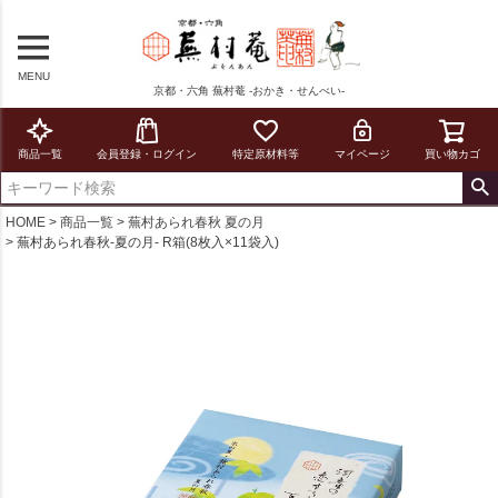
MENU
京都・六角 蕪村菴 -おかき・せんべい-
商品一覧
会員登録・ログイン
特定原材料等
マイページ
買い物カゴ
HOME
商品一覧
蕪村あられ春秋 夏の月
蕪村あられ春秋-夏の月- R箱(8枚入×11袋入)