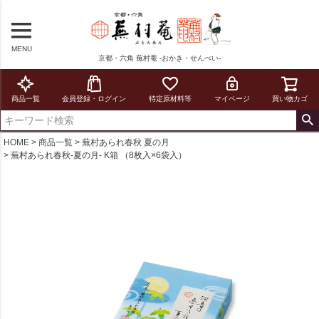
MENU
京都・六角 蕪村菴 -おかき・せんべい-
商品一覧
会員登録・ログイン
特定原材料等
マイページ
買い物カゴ
HOME
商品一覧
蕪村あられ春秋 夏の月
蕪村あられ春秋-夏の月- K箱 （8枚入×6袋入）