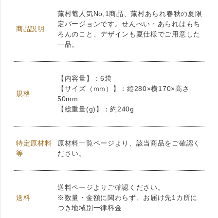
蕪村菴人気No,1商品、蕪村あられ春秋の夏限
定バージョンです。せんべい・あられはもち
商品説明
ろんのこと、デザインも夏仕様でご用意した
一品。
【内容量】：6袋
【サイズ（mm）】：縦280×横170×高さ
規格
50mm
【総重量(g)】：約240g
特定原材料
原材料一覧ページより、該当商品をご確認く
等
ださい。
送料ページよりご確認ください。
送料
※数量・金額に関わらず、お届け先1カ所に
つき地域別一律料金