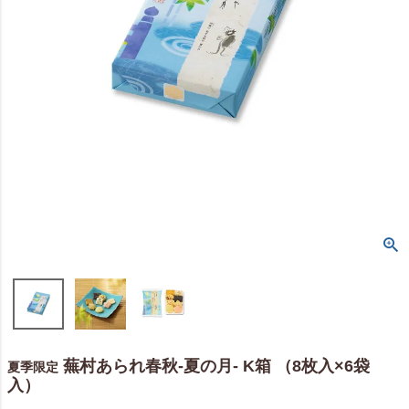
蕪村あられ春秋-夏の月- K箱 （8枚入×6袋
夏季限定
入）