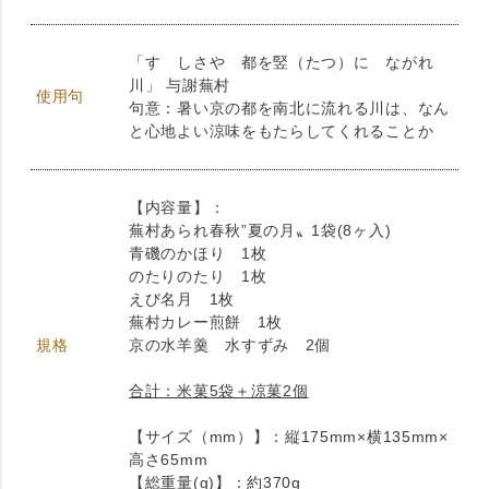
「すゞしさや 都を竪（たつ）に ながれ
川」 与謝蕪村
使用句
句意：暑い京の都を南北に流れる川は、なん
と心地よい涼味をもたらしてくれることか
【内容量】：
蕪村あられ春秋”夏の月〟1袋(8ヶ入)
青磯のかほり 1枚
のたりのたり 1枚
えび名月 1枚
蕪村カレー煎餅 1枚
規格
京の水羊羹 水すずみ 2個
合計：米菓5袋＋涼菓2個
【サイズ（mm）】：縦175mm×横135mm×
高さ65mm
【総重量(g)】：約370g