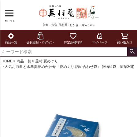
MENU
京都・六角 蕪村菴 -おかき・せんべい-
商品一覧
会員登録・ログイン
特定原材料等
マイページ
買い物カゴ
HOME
商品一覧
蕪村 夏めぐり
人気お煎餅と水羊羹詰め合わせ「夏めぐり 詰め合わせ袋」 (米菓5袋＋涼菓2個)