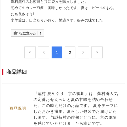
送料無料のお煎餅と共に袋入を購入しました。
初めてのカレー煎餅、美味しかったです。夏は、ビールのお供
にも良さそう!
水羊羹は、口当たりが良く、甘過ぎず、好みの味でした
役に立った
1
​1
​2
商品詳細
『蕪村 夏めぐり 京の鴨川』は、蕪村菴人気
の定番おせんべいと夏の甘味を詰め合わせ
た、この時期だけのお品です。 夏をテーマに
商品説明
したおかき撰集。夏らしい包装でお届けいた
します。与謝蕪村の俳句とともに、京の風情
を感じていただけましたら幸いです。