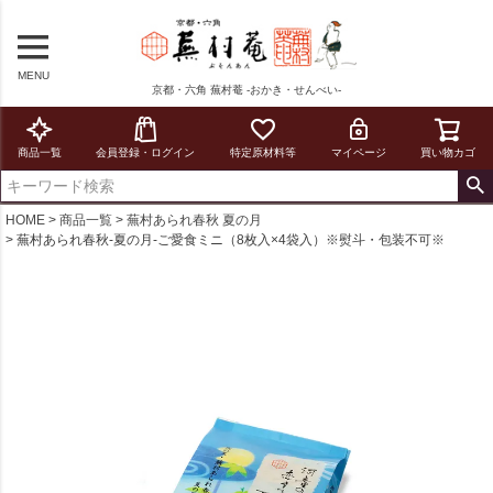
MENU
京都・六角 蕪村菴 -おかき・せんべい-
商品一覧
会員登録・ログイン
特定原材料等
マイページ
買い物カゴ
HOME
商品一覧
蕪村あられ春秋 夏の月
蕪村あられ春秋-夏の月-ご愛食ミニ（8枚入×4袋入）※熨斗・包装不可※