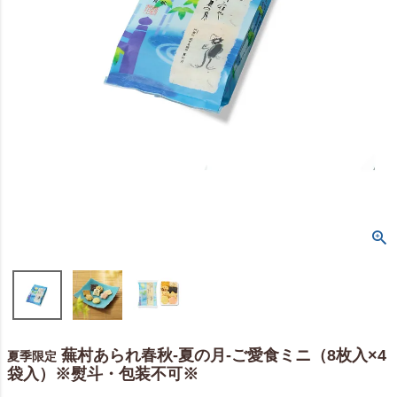
蕪村あられ春秋-夏の月-ご愛食ミニ（8枚入×4
夏季限定
袋入）※熨斗・包装不可※