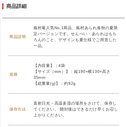
商品詳細
蕪村菴人気No,1商品、蕪村あられ春秋の夏限
定バージョンです。せんべい・あられはもち
商品説明
ろんのこと、デザインも夏仕様でご用意した
一品。
【内容量】：4袋
【サイズ（mm）】：縦190×横130×高さ
規格
35mm
【総重量(g)】：約92g
直射日光・高温多湿の場所をさけて、保存し
保存方法
てください。 開封後はできるだけ早くお召し
上がりください。