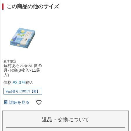
この商品の他のサイズ
夏季限定
蕪村あられ春秋-夏の
月- R箱(8枚入×11袋
入)
価格
¥
2,376
税込
商品番号 b20183【箱】
詳細を見る
返品・交換について