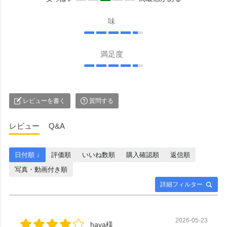
味
満足度
レビューを書く
質問する
レビュー
Q&A
日付順 ↓
評価順
いいね数順
購入確認順
返信順
写真・動画付き順
詳細フィルター
2026-05-23
haya様