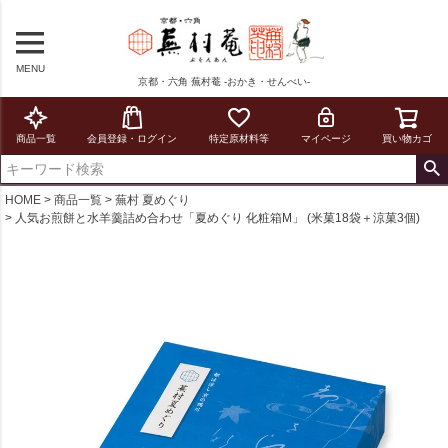
MENU
京都・六角 蕪村菴 -おかき・せんべい-
商品一覧
会員登録・ログイン
特定原材料等
マイページ
買い物カゴ
HOME
商品一覧
蕪村 夏めぐり
人気お煎餅と水羊羹詰め合わせ「夏めぐり 化粧箱M」 (米菓18袋＋涼菓3個)