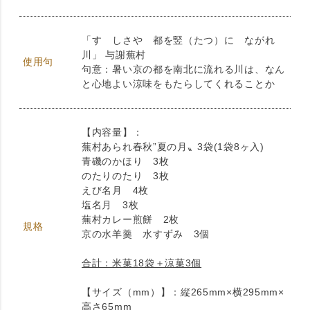
「すゞしさや 都を竪（たつ）に ながれ
川」 与謝蕪村
使用句
句意：暑い京の都を南北に流れる川は、なん
と心地よい涼味をもたらしてくれることか
【内容量】：
蕪村あられ春秋”夏の月〟3袋(1袋8ヶ入)
青磯のかほり 3枚
のたりのたり 3枚
えび名月 4枚
塩名月 3枚
蕪村カレー煎餅 2枚
規格
京の水羊羹 水すずみ 3個
合計：米菓18袋＋涼菓3個
【サイズ（mm）】：縦265mm×横295mm×
高さ65mm