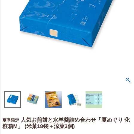
人気お煎餅と水羊羹詰め合わせ「夏めぐり 化
夏季限定
粧箱M」 (米菓18袋＋涼菓3個)