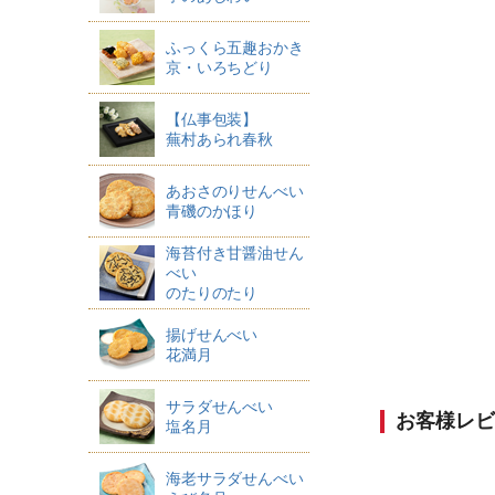
ふっくら五趣おかき
京・いろちどり
【仏事包装】
蕪村あられ春秋
あおさのりせんべい
青磯のかほり
海苔付き甘醤油せん
べい
のたりのたり
揚げせんべい
花満月
サラダせんべい
お客様レビ
塩名月
海老サラダせんべい