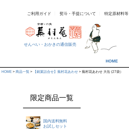
ご利用ガイド
熨斗・手提について
特定原材料等
せんべい・おかきの通信販売
HOME
HOME
商品一覧
【銘菓詰合せ】蕪村花あわせ
蕪村花あわせ 大缶 (27袋）
限定商品一覧
国内送料無料
お試しセット