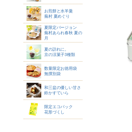
お煎餅と水羊羹
蕪村 夏めぐり
夏限定バージョン
蕪村あられ春秋 夏の
月
夏の訪れに。
京の涼菓子3種類
数量限定お徳用袋
無撰別袋
和三盆の優しい甘さ
鈴かすていら
限定エコパック
花形づくし