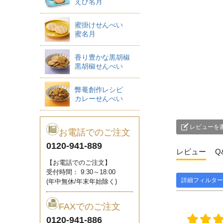
えび名月
蜜掛けせんべい
蜜名月
香り豊かな黒胡椒
黒胡椒せんべい
弊菴創作レシピ
カレーせんべい
レビューを
お電話でのご注文
0120-941-889
レビュー
Q
【お電話でのご注文】
受付時間： 9:30～18:00
詳細フィルター
(年中無休/年末年始除く)
FAXでのご注文
0120-941-886