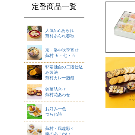
定番商品一覧
人気No1あられ
蕪村あられ春秋
京・洛中吹季寄せ
蕪村 五・七・五
弊菴独自の二段仕込
み製法
蕪村カレー煎餅
銘菓詰合せ
蕪村花あわせ
お好み十色
つらね詩
蕪村・風趣彩々
季のあじわい