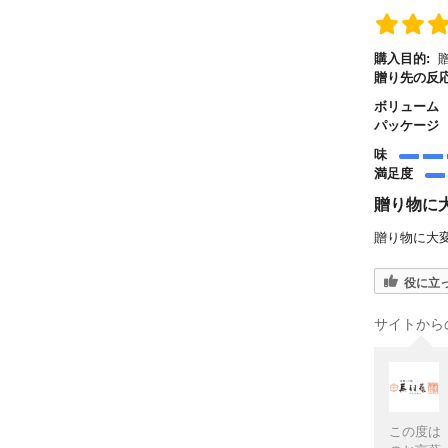
購入目的:
贈
贈り先の反応
ボリューム
パッケージ
味
満足度
贈り物に
贈り物に大
役に立
サイトから
この度は