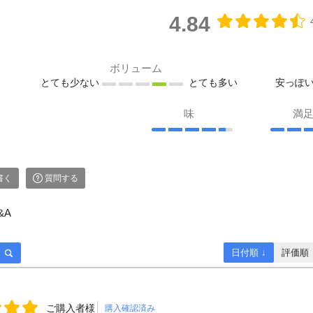
4.84
ボリューム
とても少ない
とても多い
安っぽ
味
満
書く
質問する
&A
日付順 ↓
評価順
ご購入者様
購入確認済み