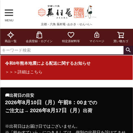
MENU
京都・六角 蕪村菴 -おかき・せんべい-
商品一覧
会員登録・ログイン
特定原材料等
マイページ
買い物カゴ
令和8年熊本地震による配送に関するお知らせ
＞＞＞詳細はこちら
🚚出荷日の目安
2026年8月10日（月）午前8：00
までの
2026年8月17日（月）
ご注文は→
出荷
※出荷日はお届け日ではございません。
※「鈴かすていら」につきましては、個別の出荷日を設けてさせ