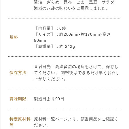
醤油・ざらめ・昆布・ごま・黒豆・サラダ・
海老の八趣の味わいをご用意しました。
【内容量】：6袋
【サイズ】：縦280mm×横170mm×高さ
規格
50mm
【総重量】：約 242g
直射日光・高温多湿の場所をさけて、保存し
保存方法
てください。 開封後はできるだけ早くお召し
上がりください。
賞味期限
製造日より90日
特定原材料
原材料一覧ページより、該当商品をご確認く
等
ださい。