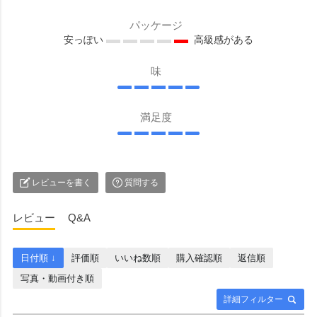
パッケージ
安っぽい
高級感がある
味
満足度
レビューを書く
質問する
レビュー
Q&A
日付順 ↓
評価順
いいね数順
購入確認順
返信順
写真・動画付き順
詳細フィルター