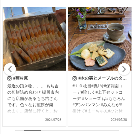
#木の実とメープルのタルト
#蕪村あられ春秋
#１０枚目#孫1号#保育園コ
小倉山荘のオカキは大好き
ーデ#珍しく#上下セットコ
なんだけど😅😅 安くは無い
ーデ #シューズ は#もちろん
し甘いオカキは苦手だから
#アンパンマン #みんなが#出
哲ちゃんに甘いのと海苔は
掛けて#まーちゃん#ひと休
食べてもらってる😅😂🤣 私
みひと休み #コーヒータイム
は海苔のオカキは川崎堂本
2024/07/28
2024/07/28
#コーヒーブレイク #今日の#
の大師巻しか食べ無いので
朝菓子 は#デリフランス#購
ごめんなさい🙇‍♀️🙏🙇‍♀️🙏 3ペ