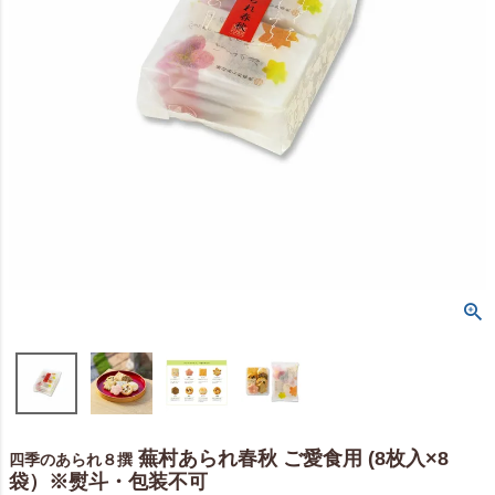
蕪村あられ春秋 ご愛食用 (8枚入×8
四季のあられ８撰
袋）※熨斗・包装不可