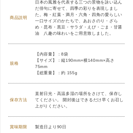
日本の風雅を代表する三つの景物を詠い込ん
だ俳句に寄せて、四季の彩りを表現しまし
た。梅・紅葉・満月・六角・四角の愛らしい
商品説明
一口サイズのかたちで、あおさのり・ざら
め・昆布・黒豆・サラダ・えび・ごま・甘醤
油 八趣の味わいをご用意致しました。
【内容量】：8袋
【サイズ】：縦190mm×横140mm×高さ
規格
75mm
【総重量】：約 155g
直射日光・高温多湿の場所をさけて、保存し
保存方法
てください。 開封後はできるだけ早くお召し
上がりください。
賞味期限
製造日より90日