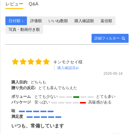
レビュー
Q&A
日付順 ↓
評価順
いいね数順
購入確認順
返信順
写真・動画付き順
詳細フィルター
キンモクセイ様
購入確認済み
2026-06-18
購入目的:
どちらも
贈り先の反応:
とても喜んでもらえた
ボリューム
とても少ない
とても多い
パッケージ
安っぽい
高級感がある
味
満足度
いつも、常備しています