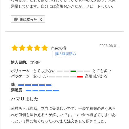
満足しています。自分には高級おかきだが、リピートしたい。
役に立った
0
2026-06-01
meow様
購入確認済み
購入目的:
自宅用
ボリューム
とても少ない
とても多い
パッケージ
安っぽい
高級感がある
味
満足度
ハマりました
蕪村あられ春秋、本当に美味しいです。一袋で種類の違うあら
れが何個も味わえるのが嬉しいです。つい食べ過ぎてしまいあ
っという間に無くなったのでまた注文させて頂きました。