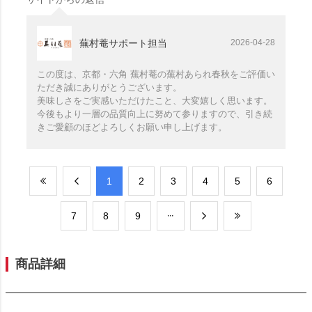
蕪村菴サポート担当
2026-04-28
この度は、京都・六角 蕪村菴の蕪村あられ春秋をご評価い
ただき誠にありがとうございます。
美味しさをご実感いただけたこと、大変嬉しく思います。
今後もより一層の品質向上に努めて参りますので、引き続
きご愛顧のほどよろしくお願い申し上げます。
​1
​2
​3
​4
​5
​6
​7
​8
​9
商品詳細