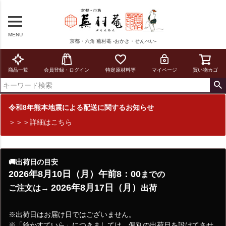
MENU
京都・六角 蕪村菴 -おかき・せんべい-
商品一覧
会員登録・ログイン
特定原材料等
マイページ
買い物カゴ
令和8年熊本地震による配送に関するお知らせ
＞＞＞詳細はこちら
🚚出荷日の目安
2026年8月10日（月）午前8：00
までの
2026年8月17日（月）
ご注文は→
出荷
※出荷日はお届け日ではございません。
※「鈴かすていら」につきましては、個別の出荷日を設けてさせ