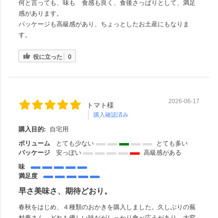
何と言っても、味も 食感も良く、食後さっぱりとして、満足
感があります。
パッケージも高級感があり、ちょっとしたお土産にもなりま
す。
役に立った
0
2026-06-17
トマト様
購入確認済み
購入目的:
自宅用
ボリューム
とても少ない
とても多い
パッケージ
安っぽい
高級感がある
味
満足度
早さ美味さ、期待どおり。
春秋をはじめ、４種類のおかきを購入しました。久しぶりの蕪
村庵さん、どれも優しい味だがしっかり食べ応えがあり、大変