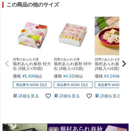
入品 #木の実とメープルのタ
ージ目の🔴赤丸だけ食べて
この商品の他のサイズ
ルト #パリパリと#歯応え最
後は哲ちゃんに😜（笑） N
高 #京都#蕪村菴 さんの #蕪
ちゃんはいつもいつも 私を
村あられ春秋 #あられ#8種類
喜ばせようと一生懸命考え
#楽しめる よー #中町食器市
て買って来て下さる気持ち
場 さん#購入品 #錫#ネコ箸
が可愛いし嬉しいです🙇‍♀️🙇‍♀️
置き 7匹と共に ☆お庭のお
感謝 うどんも大好物だから
花と共に
嬉しいです🙇‍♀️🙇‍♀️ 感謝 Nちゃ
ん 私にはお気遣い無くね🥰
💕 いつもダイニング卿に来
四季のあられ８撰
四季のあられ８撰
四季のあられ８撰
蕪村あられ春秋 特大
蕪村あられ春秋 特中
蕪村あられ春秋 大
て下さるだけで感謝ですか
缶 (8枚入×30袋)
缶 (8枚入×22袋)
(8枚入×16袋)
ら🙇‍♀️🙇‍♀️🙇‍♀️ Nちゃん仕事に自
価格
¥
5,400
価格
¥
4,320
価格
¥
3,240
信が付いたようで私も嬉し
税込
税込
税込
いです🥰👌 #小倉山荘 #蕪村
商品番号 b0166【缶】
商品番号 b0164【缶】
商品番号 b0165【缶】
あられ春秋 #おかき #ダイニ
ング卿 #自信をつける #美味
詳細を見る
詳細を見る
詳細を見る
しい #ポケモンgo好きな人と
繋がりたい #大師巻 #川崎堂
本