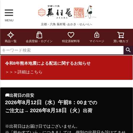
MENU
京都・六角 蕪村菴 -おかき・せんべい-
商品一覧
会員登録・ログイン
特定原材料等
マイページ
買い物カゴ
令和8年熊本地震による配送に関するお知らせ
＞＞＞詳細はこちら
🚚出荷日の目安
2026年8月12日（水）午前8：00
までの
2026年8月18日（火）
ご注文は→
出荷
※出荷日はお届け日ではございません。
※「鈴かすていら」につきましては、個別の出荷日を設けてさせ