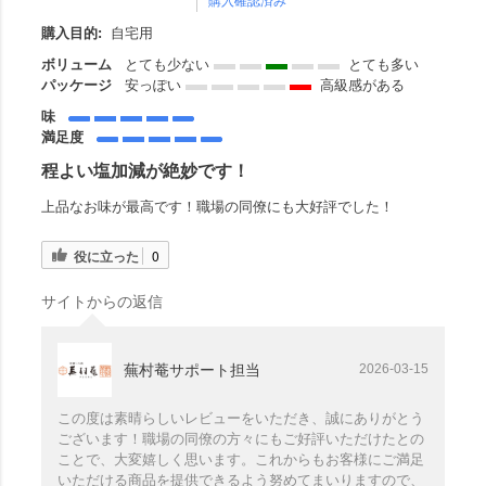
購入確認済み
購入目的:
自宅用
ボリューム
とても少ない
とても多い
パッケージ
安っぽい
高級感がある
味
満足度
程よい塩加減が絶妙です！
上品なお味が最高です！職場の同僚にも大好評でした！
役に立った
0
サイトからの返信
蕪村菴サポート担当
2026-03-15
この度は素晴らしいレビューをいただき、誠にありがとう
ございます！職場の同僚の方々にもご好評いただけたとの
ことで、大変嬉しく思います。これからもお客様にご満足
いただける商品を提供できるよう努めてまいりますので、