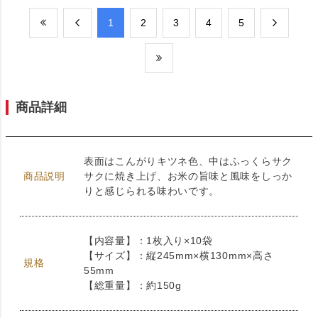
​1
​2
​3
​4
​5
商品詳細
表面はこんがりキツネ色、中はふっくらサク
商品説明
サクに焼き上げ、お米の旨味と風味をしっか
りと感じられる味わいです。
【内容量】：1枚入り×10袋
【サイズ】：縦245mm×横130mm×高さ
規格
55mm
【総重量】：約150g