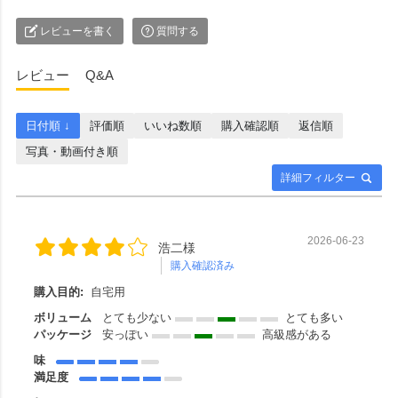
レビューを書く
質問する
レビュー
Q&A
日付順 ↓
評価順
いいね数順
購入確認順
返信順
写真・動画付き順
詳細フィルター
2026-06-23
浩二様
購入確認済み
購入目的:
自宅用
ボリューム
とても少ない
とても多い
パッケージ
安っぽい
高級感がある
味
満足度