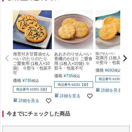
海苔付き甘醤油せん
あおさのりせんべい
揚げせんべい
花満月 (1枚入×8袋)
べい のたりのたり
青磯のかほり ご愛食
※熨斗・包装不可
ご愛食用 (1枚入×10
用 (1枚入×10袋) ※
袋) ※熨斗・包装不
熨斗・包装不可
価格
¥
692
税込
可
価格
¥
735
税込
商品番号 b1351【袋】
価格
¥
735
税込
商品番号 b1151【袋】
商品番号 b1551【袋】
詳細を見る
詳細を見る
詳細を見る
今までにチェックした商品