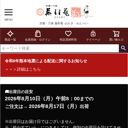
MENU
京都・六角 蕪村菴 -おかき・せんべい-
商品一覧
会員登録・ログイン
特定原材料等
マイページ
買い物カゴ
令和8年熊本地震による配送に関するお知らせ
＞＞＞詳細はこちら
🚚出荷日の目安
2026年8月10日（月）午前8：00
までの
2026年8月17日（月）
ご注文は→
出荷
※出荷日はお届け日ではございません。
※「鈴かすていら」につきましては、個別の出荷日を設けてさせ