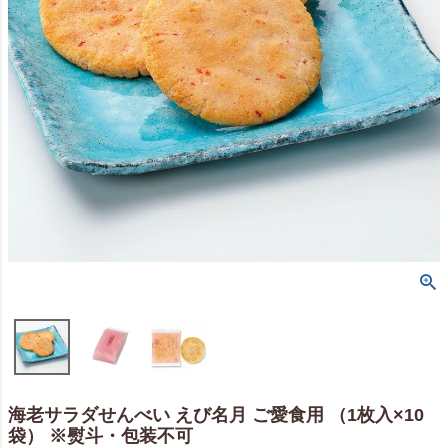
海老サラダせんべい えび名月 ご愛食用 （1枚入×10
袋） ※熨斗・包装不可