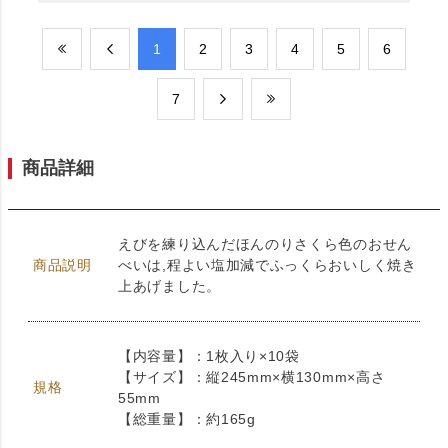
​1
​2
​3
​4
​5
​6
​7
商品詳細
えびを練り込んだほんのりさくら色のおせん
商品説明
べいは,程よい塩加減でふっくらおいしく焼き
上あげました。
【内容量】：1枚入り×10袋
【サイズ】：縦245mm×横130mm×高さ
規格
55mm
【総重量】：約165g