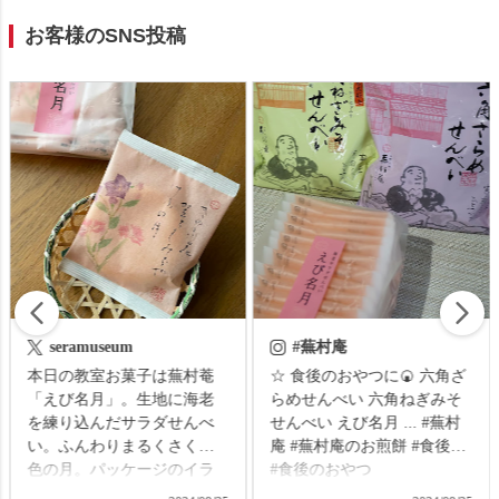
お客様のSNS投稿
#蕪村庵
#ナナシーの旅
☆ 食後のおやつに🍘 六角ざ
きのうと今日は、次女のミ
らめせんべい 六角ねぎみそ
ュージカル発表会でした😊
せんべい えび名月 ... #蕪村
今回の役はとてもイキイキ
庵 #蕪村庵のお煎餅 #食後の
としててよかった😊 #京成
#食後のおやつ
で、#迷わずゾッコン の#韓
国マカロン 可愛い😍 つい