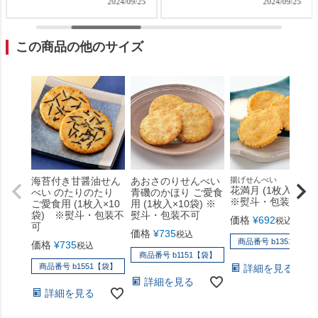
2024/09/25
2024/09/25
でに#北海道展 でお買い物
♪ あと、ミュージカル観に来
てくれた方達にたくさんプ
この商品の他のサイズ
レゼントいただけ感謝😢💕
＊ ＊ #菊太郎 #マリアヴェル
ト #MAC #モロゾフ #蕪村庵
#ロイズ ＊ ＊ #ストレス発散
#楽しかった ＊ ＊ ＊ ＊ ＊
＊ ＊ #茨城 #茨城グルメ #イ
バラキグルメ #水戸 #水戸グ
ルメ #水戸市 #スイーツ#ス
イーツ巡り #ミュージカル #
海苔付き甘醤油せん
あおさのりせんべい
揚げせんべい
花満月 (1枚入×8袋)
ナナシーの旅 #子供ミュージ
べい のたりのたり
青磯のかほり ご愛食
※熨斗・包装不可
ご愛食用 (1枚入×10
用 (1枚入×10袋) ※
カル #マカロン #生食パン
袋) ※熨斗・包装不
熨斗・包装不可
価格
¥
692
#bts #ibarakiselect #イバラキ
税込
可
価格
¥
735
税込
ライフ
商品番号 b1351【袋】
価格
¥
735
税込
商品番号 b1151【袋】
商品番号 b1551【袋】
詳細を見る
詳細を見る
詳細を見る