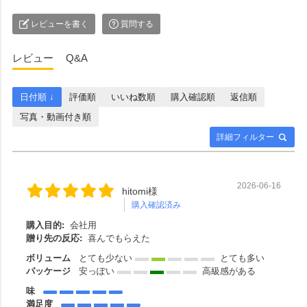
レビューを書く
質問する
レビュー
Q&A
日付順 ↓
評価順
いいね数順
購入確認順
返信順
写真・動画付き順
詳細フィルター
2026-06-16
hitomi様
購入確認済み
購入目的:
会社用
贈り先の反応:
喜んでもらえた
ボリューム
とても少ない
とても多い
パッケージ
安っぽい
高級感がある
味
満足度