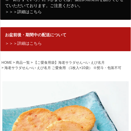
ていただいております。ご注意ください。
＞＞＞詳細はこちら
お盆前後・期間中の配送について
＞＞＞詳細はこちら
HOME
商品一覧
【ご愛食用袋】海老サラダせんべい えび名月
海老サラダせんべい えび名月 ご愛食用 （1枚入×10袋） ※熨斗・包装不可