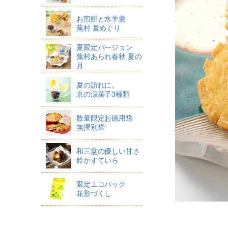
お煎餅と水羊羹
蕪村 夏めぐり
夏限定バージョン
蕪村あられ春秋 夏の
月
夏の訪れに。
京の涼菓子3種類
数量限定お徳用袋
無撰別袋
和三盆の優しい甘さ
鈴かすていら
限定エコパック
花形づくし