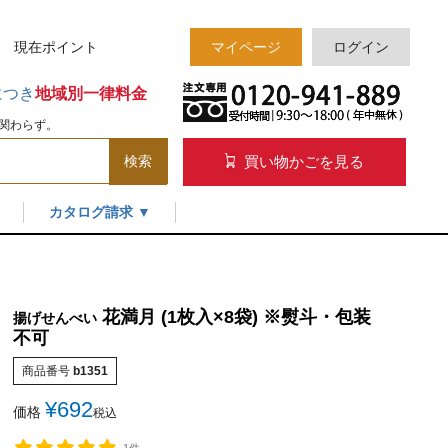
様 現在
ポイント
マイページ
ログイン
につき
地域別一律料金
関わらず。
買い物かごを見る
検索
カタログ請求 ▼
花満月 (1枚入×8袋) ※熨斗・包装
揚げせんべい
不可
商品番号
b1351
¥
692
価格
税込