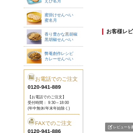
えび名月
蜜掛けせんべい
蜜名月
お客様レビ
香り豊かな黒胡椒
黒胡椒せんべい
弊菴創作レシピ
カレーせんべい
お電話でのご注文
0120-941-889
【お電話でのご注文】
受付時間： 9:30～18:00
(年中無休/年末年始除く)
FAXでのご注文
レビューを
0120-941-886