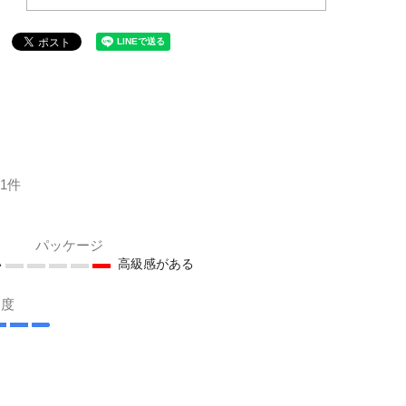
1件
パッケージ
い
高級感がある
足度