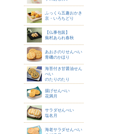
ふっくら五趣おかき
京・いろちどり
【仏事包装】
蕪村あられ春秋
あおさのりせんべい
青磯のかほり
海苔付き甘醤油せん
べい
のたりのたり
揚げせんべい
花満月
サラダせんべい
塩名月
海老サラダせんべい