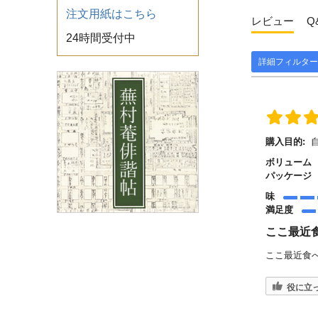
注文用紙はこちら
レビュー
Q
24時間受付中
詳細フィルター
購入目的:
ボリューム
パッケージ
味
満足度
ここ最近
ここ最近食
役に立