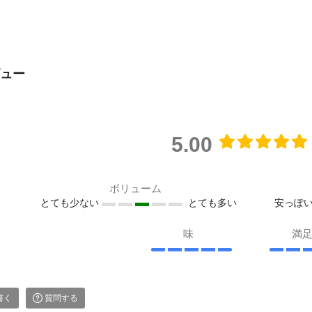
ュー
5.00
ボリューム
とても少ない
とても多い
安っぽ
味
満
書く
質問する