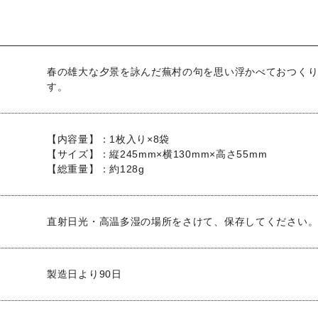
春の雄大な夕景を詠んだ蕪村の句を思い浮かべておつく
す。
【内容量】：1枚入り×8袋
【サイズ】：縦245mm×横130mm×高さ55mm
【総重量】：約128g
直射日光・高温多湿の場所をさけて、保存してください。
製造日より90日