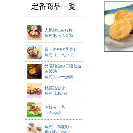
定番商品一覧
人気No1あられ
蕪村あられ春秋
京・洛中吹季寄せ
蕪村 五・七・五
弊菴独自の二段仕込
み製法
蕪村カレー煎餅
銘菓詰合せ
蕪村花あわせ
お好み十色
つらね詩
蕪村・風趣彩々
季のあじわい