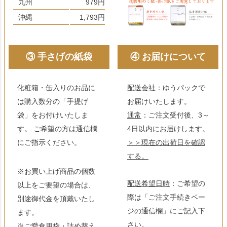
九州
979円
沖縄
1,793円
③ 手さげの紙袋
④ お届けについて
化粧箱・缶入りのお品に
配送会社
：ゆうパックで
は購入数分の「手提げ
お届けいたします。
袋」をお付けいたしま
通常
：ご注文受付後、3～
す。 ご希望の方は通信欄
4日以内にお届けします。
にご指示ください。
＞＞現在の出荷日を確認
する。
※お買い上げ商品の個数
配送希望日時
：ご希望の
以上をご要望の場合は、
際は「ご注文手続きペー
別途御代金を頂戴いたし
ジの通信欄」にご記入下
ます。
さい。
※ご愛食用袋・詰め替え