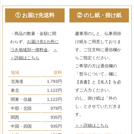
① お届け先送料
② のし紙・掛け紙
・商品の数量・金額に関
慶事用のしと、仏事用掛
わらず、
お届け先1カ所に
け紙をご用意しておりま
つき地域別一律料金
。
＞
す。ご注文時に通信欄か
＞詳細はこちら
らご指定ください。
ご希望の方は通信欄の
地域
送料
「熨斗について」欄に
北海道
1,793円
【表書】と【名入】を必
ずご入力ください。
東北
1,122円
のし、掛け紙は「外の
関東・信越
1,122円
し」とさせていただきま
中部・北陸
979円
す。
関西
935円
＞＞詳細はこちら
中国・四国
935円