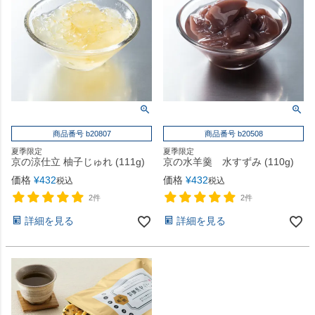
商品番号 b20807
商品番号 b20508
夏季限定
夏季限定
京の涼仕立 柚子じゅれ (111g)
京の水羊羹 水すずみ (110g)
価格
¥
432
価格
¥
432
税込
税込
2件
2件
詳細を見る
詳細を見る