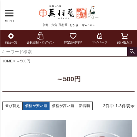
MENU
京都・六角 蕪村菴 -おかき・せんべい-
商品一覧
会員登録・ログイン
特定原材料等
マイページ
買い物カゴ
HOME
～500円
～500円
3
件中
1
-
3
件表示
並び替え
価格が安い順
価格が高い順
新着順