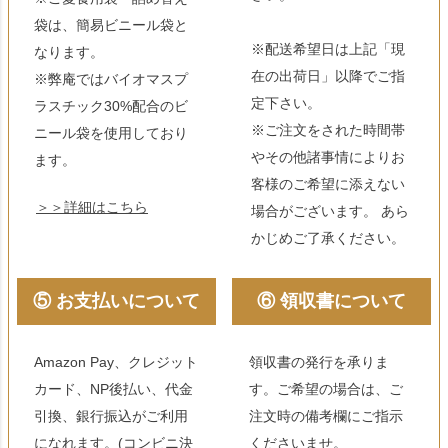
袋は、簡易ビニール袋と
※配送希望日は上記「現
なります。
在の出荷日」以降でご指
※弊庵ではバイオマスプ
定下さい。
ラスチック30%配合のビ
※ご注文をされた時間帯
ニール袋を使用しており
やその他諸事情によりお
ます。
客様のご希望に添えない
＞＞詳細はこちら
場合がございます。 あら
かじめご了承ください。
⑤ お支払いについて
⑥ 領収書について
Amazon Pay、クレジット
領収書の発行を承りま
カード、NP後払い、代金
す。ご希望の場合は、ご
引換、銀行振込がご利用
注文時の備考欄にご指示
になれます。(コンビニ決
くださいませ。