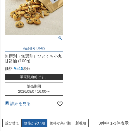
商品番号 b8429
無撰別（無選別）ひとくち小丸
甘醤油 (100g)
価格
¥
519
税込
販売開始前です。
販売期間
2026/08/07 16:00
〜
詳細を見る
3
件中
1
-
3
件表示
並び替え
価格が安い順
価格が高い順
新着順