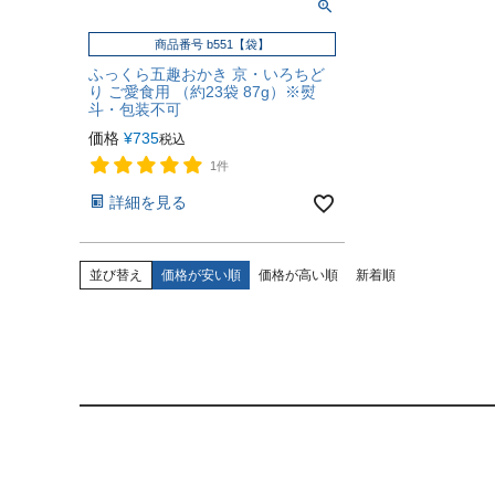
商品番号 b551【袋】
ふっくら五趣おかき 京・いろちど
り ご愛食用 （約23袋 87g）※熨
斗・包装不可
価格
¥
735
税込
1件
詳細を見る
並び替え
価格が安い順
価格が高い順
新着順