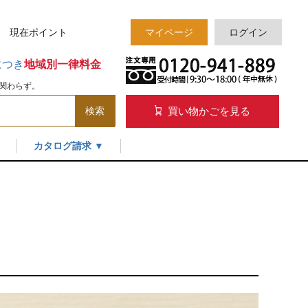
様 現在
ポイント
マイページ
ログイン
につき
地域別一律料金
関わらず。
買い物かごを見る
検索
カタログ請求 ▼