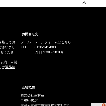
ペー
ジト
ップ
へ
お問合せ先
を期してお
メール
メールフォームはこちら
ございまし
TEL
0120-941-889
らせくださ
(平日 9:30～18:00)
間以内、未開
くは
返品特
会社概要
株式会社蕪村菴
604-8134
京都府京都市中京区堂之前町234
0