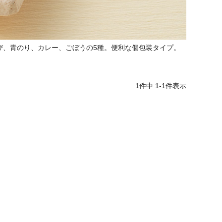
び、青のり、カレー、ごぼうの5種。便利な個包装タイプ。
1
件中
1
-
1
件表示