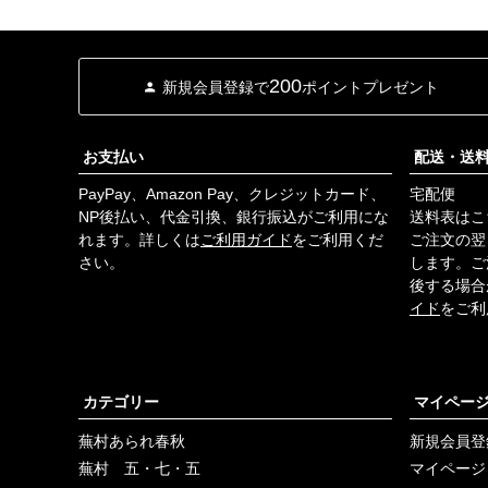
200
新規会員登録で
ポイントプレゼント
お支払い
配送・送
PayPay、Amazon Pay、クレジットカード、
宅配便
NP後払い、代金引換、銀行振込がご利用にな
送料表はこ
れます。詳しくは
ご利用ガイド
をご利用くだ
ご注文の翌
さい。
します。ご
後する場合
イド
をご利
カテゴリー
マイペー
蕪村あられ春秋
新規会員登
蕪村 五・七・五
マイページ