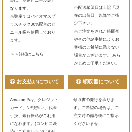
袋は、簡易ビニール袋と
※配送希望日は上記「現
なります。
在の出荷日」以降でご指
※弊庵ではバイオマスプ
定下さい。
ラスチック30%配合のビ
※ご注文をされた時間帯
ニール袋を使用しており
やその他諸事情によりお
ます。
客様のご希望に添えない
＞＞詳細はこちら
場合がございます。 あら
かじめご了承ください。
⑤ お支払いについて
⑥ 領収書について
Amazon Pay、クレジット
領収書の発行を承りま
カード、NP後払い、代金
す。ご希望の場合は、ご
引換、銀行振込がご利用
注文時の備考欄にご指示
になれます。(コンビニ決
くださいませ。
済はご利用いただけませ