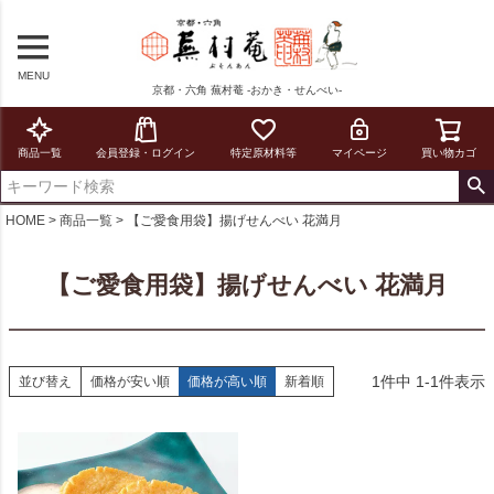
MENU
京都・六角 蕪村菴 -おかき・せんべい-
商品一覧
会員登録・ログイン
特定原材料等
マイページ
買い物カゴ
HOME
商品一覧
【ご愛食用袋】揚げせんべい 花満月
【ご愛食用袋】揚げせんべい 花満月
1
件中
1
-
1
件表示
並び替え
価格が安い順
価格が高い順
新着順