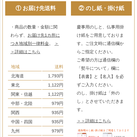
① お届け先送料
② のし紙・掛け紙
・商品の数量・金額に関
慶事用のしと、仏事用掛
わらず、
お届け先1カ所に
け紙をご用意しておりま
つき地域別一律料金
。
＞
す。ご注文時に通信欄か
＞詳細はこちら
らご指定ください。
ご希望の方は通信欄の
地域
送料
「熨斗について」欄に
北海道
1,793円
【表書】と【名入】を必
ずご入力ください。
東北
1,122円
のし、掛け紙は「外の
関東・信越
1,122円
し」とさせていただきま
中部・北陸
979円
す。
関西
935円
＞＞詳細はこちら
中国・四国
935円
九州
979円