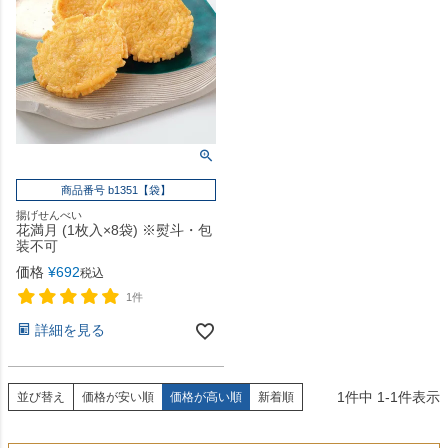
商品番号 b1351【袋】
揚げせんべい
花満月 (1枚入×8袋) ※熨斗・包
装不可
価格
¥
692
税込
1件
詳細を見る
1
件中
1
-
1
件表示
並び替え
価格が安い順
価格が高い順
新着順