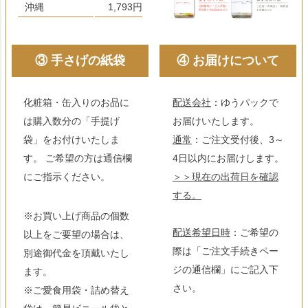
沖縄
1,793円
③ 手さげの紙袋
④ お届けについて
化粧箱・缶入りのお品に
配送会社
：ゆうパックで
は購入数分の「手提げ
お届けいたします。
袋」をお付けいたしま
通常
：ご注文受付後、3～
す。 ご希望の方は通信欄
4日以内にお届けします。
にご指示ください。
＞＞現在の出荷日を確認
する。
※お買い上げ商品の個数
配送希望日時
：ご希望の
以上をご要望の場合は、
際は「ご注文手続きペー
別途御代金を頂戴いたし
ジの通信欄」にご記入下
ます。
さい。
※ご愛食用袋・詰め替え