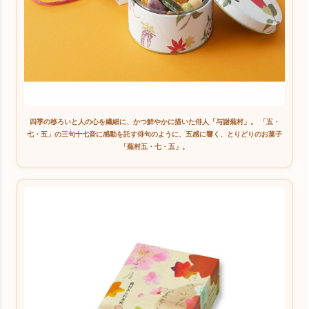
四季の移ろいと人の心を繊細に、かつ鮮やかに描いた俳人「与謝蕪村」。 「五・
七・五」の三句十七音に感動を託す俳句のように、五感に響く、とりどりのお菓子
「蕪村五・七・五」。