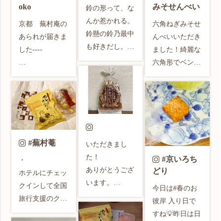
oko
みそせんべい
鈴の形って、な
んか惹かれる。

京都　蕪村庵の
六角ねぎみそせ
鈴懸の鈴乃最中
あられが届きま
んべいいただき
も好きだし。

した----

ました！綺麗な
オーダー作品用
六角形でベンゼ
に鈴探してたか
京都在住のバイ
ン環にそっくり
ら、なおさらか
オリン工房
です。ありがと
な😅

ateliershiningtail
うございます！

さんより

#六角ねぎみそ
#鈴かすていら 
修理鋸と一緒に
せんべい 

と一緒に、

送って頂きまし
#ベンゼン #ベ
#蕪村菴
いただきまし
安納芋羊羹食べ
た。

ンゼン環 

た！

#京いろち
・

たくて、お煎餅
1包み毎に俳句
#有機化学 #芳
ありがとうござ
どり
ホテルにチェッ
詰め合わせ購
が書かれていま
香族 #脱芳香族
います。

クインして全国
入。

今日は#春のお
す。

旅行支援のクー
大きめトレイに
彼岸 入り日で
ごちそうさまで
ポンいただいた
どっさり！でも
すね💡昨日は日
した。
