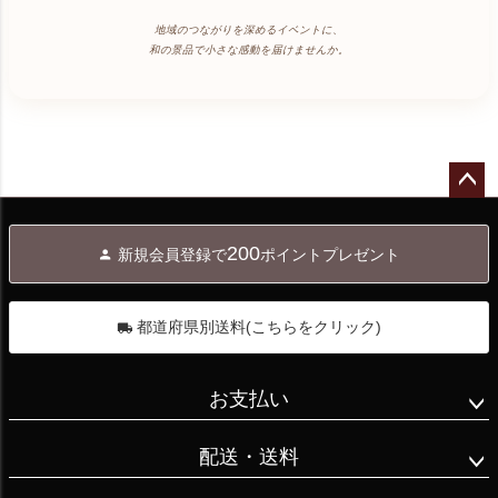
六角堂近くのお
み染付のブルー
鈴カステラ好き
旅行支援クーポ
煎餅屋さん🍘

地域のつながりを深めるイベントに、
の濃淡ととても
の僕にはとても
和の景品で小さな感動を届けませんか。
ン、アプリを使
特にねぎみそが
相性が良い😌

嬉しい！

うところが多い
お気に入り♪

青磁の蓋物は本
けど、京都はブ
来は香合です
ラウザのみで
#蕪村庵

が、お雛様のボ
僕は多分、

1000円ずつ登録
#お煎餅

ンボニエールよ
いただいたもの
しないといけな
#京都のお店
り容量あり😆鳳
ペー
で生きてるって
いし、かなり面
ジト
凰に珍しく龍で
200
くらいに、

新規会員登録で
ポイントプレゼント
ップ
倒。またするこ
はなく麒麟の組
へ
色んな方から
とはないかもだ
合せ🦒

色々いただき、

けど、改善して
一人ブランチ後
都道府県別送料(こちらをクリック)
新しいものに出
もらいたい。

の水菓子🍓🍇🍊
会ったり、

と米菓🌾#京い
お支払い
初めての経験を
#全国旅行支援
ろちどり 🐥春
させれもらった
割クーポン #大
水や四条五条の
配送・送料
りしているのよ
丸京都店 #蕪村
橋の下…パッケ
ね。

菴 #京いろちど
ージの力で千鳥