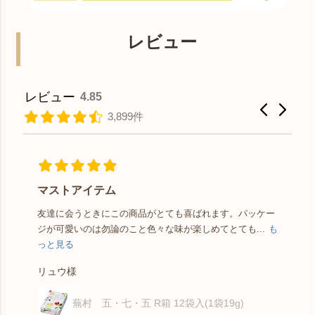
レビュー
レビュー
4.85
3,899件
マストアイテム
友達に会うときにこの商品がとても喜ばれます。パッケー
ジが可愛いのは勿論のこと色々な味が楽しめてとても...
も
仏
っと見る
と
っ
リュウ様
蕪村 五・七・五 R箱 12袋入(1袋19g)