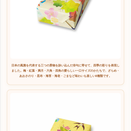
日本の風雅を代表する三つの景物を詠い込んだ俳句に寄せて、四季の彩りを表現し
ました。梅・紅葉・満月・六角・四角の愛らしい一口サイズのかたちで、ざらめ・
あおさのり・昆布・海苔・海老・ごまなど味わいも楽しい8種類です。