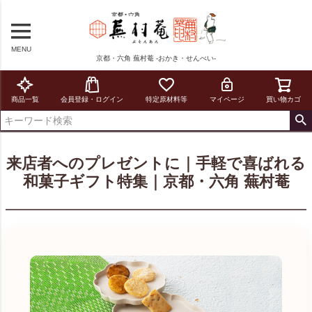
MENU
京都・六角 蕪村菴 -おかき・せんべい-
商品一覧
会員登録・ログイン
特定原材料等
マイページ
買い物カゴ
来店者へのプレゼントに｜手軽で喜ばれる
和菓子ギフト特集｜京都・六角 蕪村菴