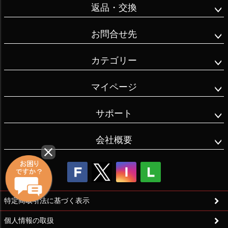
返品・交換
り #カレーせん
型に見えなくも
本当、多くの
べい #茅乃舎 #
無い？うーん正
お問合せ先
方々に支えられ
冷や汁のだしと
直見えない😂海
てる。

たれ #だしふり
苔巻、カレー、
カテゴリー
かけ梅かつお #
サラダ、海老、
四条 #京都 
青海苔の五味🦆
マイページ
なので

#coupon 
🦅🕊🦜🦤😋

幸いなことに

#daimarukyoto 
#蕪村庵#深川製
サポート
僕一人の力なん
#busonan #senbei 
磁#染付木蓮 #
て

#ricecrackers 
花鳥外濃 #深川
会社概要
大したことがな
#kayanoya 
製磁が好き#深
いと実感してい
#hiyajiru 
川製磁おうちで
る。

#furikake #dashi 
お花見#うつわ
#shijo #kyoto #
好き#うつわを
ちょびちろたび
楽しむ暮らし#
特定商取引法に基づく表示
昔は、

おうちカフェ#
人に助けてもら
個人情報の取扱
大人のおままご