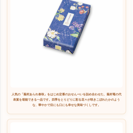
人気の「蕪村あられ春秋」をはじめ定番のおせんべいを詰め合わせた、蕪村菴の代
表菓を堪能できる一品です。四季をとりどりに彩る花々が咲きこぼれたかのよう
な、華やかで目にも口にも幸せな美味づくしです。