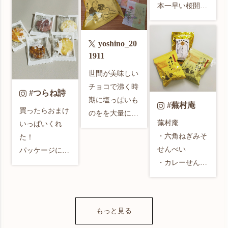
ROYCE’ 
ので、買い物し
すぐになくなっ
本一早い桜開花
royce_jp のポテ
に大丸京都店
た😋

でしたが🌸少し
#中長鋸製販

チチョコ、

へ。

寒が戻り🐧丸窓
#バイオリン鋸

めっちゃ美味い
yoshino_20
#京都六角のお
から覗いてみる
#ateliershiningtai
んだよね！

1911
大好きな「蕪村
かき処　

と花盛りの木蓮
l

菴」が入ってい
#蕪村庵
に番の鳥達もふ
世間が美味しい
#蕪村庵
山口の銘菓、月
るので、“京い
っくらと寄り添
チョコで沸く時
#つらね詩
で拾った卵も美
ろちどり”と“カ
って雨宿り🐦🐦
期に塩っぱいも
#蕪村庵
味しかった！

レーせんべ
買ったらおまけ
🍽

のをを大量に取
フワフワカスタ
い”を。

蕪村庵

いっぱいくれ
KON(インディ
り寄せする私🍘
ード系は大好き
京都のものでは
・六角ねぎみそ
た！

ゴブルー)マッ
🍘🍘

だ。

ないけど、「茅
せんべい

パッケージに動
ト釉ポットは、
乃舎」で“冷や
・カレーせんべ
物と詩が書いて
艶と深みに吸い
蕪村庵のおせん
京都六角 蕪村
汁のだしとた
い

あって可愛い〜

込まれるような
べいお気に入り
庵 
れ”と“だしふり
・ひとくち小丸
#つらね詩
深川ブルーとは
🤤💕 
busonan_official 
かけ梅かつ
甘醤油

違った、柔らか
https://t.co/bo1Si
もっと見る
の鈴かすていら
お”を。

な陰影の美を生
Vrybu
は
