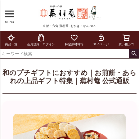
MENU
京都・六角 蕪村菴 -おかき・せんべい-
商品一覧
会員登録・ログイン
特定原材料等
マイページ
買い物カゴ
和のプチギフトにおすすめ｜お煎餅・あら
れの上品ギフト特集｜蕪村菴 公式通販