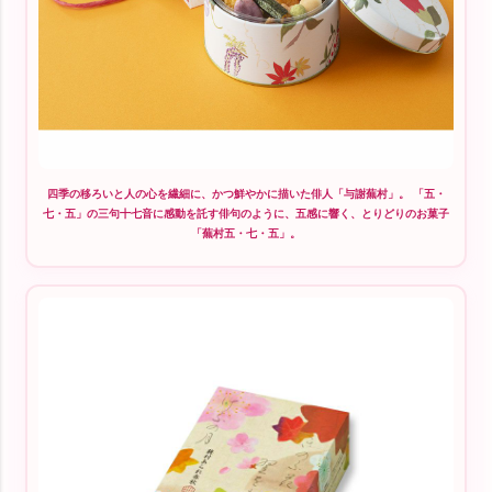
四季の移ろいと人の心を繊細に、かつ鮮やかに描いた俳人「与謝蕪村」。 「五・
七・五」の三句十七音に感動を託す俳句のように、五感に響く、とりどりのお菓子
「蕪村五・七・五」。