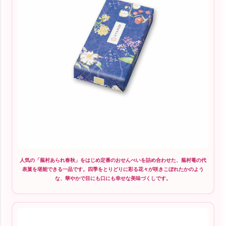
人気の「蕪村あられ春秋」をはじめ定番のおせんべいを詰め合わせた、蕪村菴の代
表菓を堪能できる一品です。四季をとりどりに彩る花々が咲きこぼれたかのよう
な、華やかで目にも口にも幸せな美味づくしです。