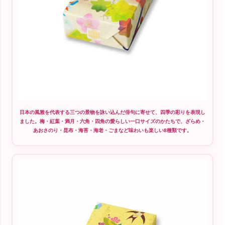
日本の風雅を代表する三つの景物を詠い込んだ俳句に寄せて、四季の彩りを表現し
ました。梅・紅葉・満月・六角・四角の愛らしい一口サイズのかたちで、ざらめ・
あおさのり・昆布・海苔・海老・ごまなど味わいも楽しい8種類です。