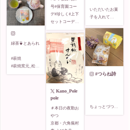
今日はこちらで

だ。

号#保育園コー
いただいたお菓
デ#珍しく#上下
メッセージつき
京都六角 蕪村
子を入れて

セットコーデ

でいただいてい
庵 
娘とのんびりお
#シューズ は#
た

busonan_official 
遊びタイム

もちろん#アン
チョコあられ

の鈴かすていら
緑茶🍵とあられ

パンマン 

いつもお心遣い
は

pic3は娘考案
#みんなが#出掛
ありがとう

鈴カステラ好き
(中)

#萩焼

けて#まーちゃ
の僕にはとても
乗せてる台は
#萩焼窯元_松光
ん#ひと休みひ
心通わせる距離
嬉しい！

100均でその昔
山 

#つらね詩
と休み 

に

買って

#井銅心平 

#コーヒータイ
住んでる距離は
放置されていた
#緑茶

ム#コーヒーブ
Kano_Pole
関係ないものだ
僕は多分、

寿司下駄です🍣

#知覧茶

レイク

pole
なと

いただいたもの
#蕪村庵

#今日の#朝菓子 
改めて感じるお
ちょっとづつ食
で生きてるって
まさかお雛様が
＃本日の夜勤お
#うつわ好き 

は#デリフラン
年頃

べれて良い😋
くらいに、

のるとはね〜

やつ

#うつわのある
ス#購入品 

👍🏻⁣

色んな方から
アレンジ力 ば
京都・六角蕪村
暮らし 

#木の実とメー
今年もおつきあ