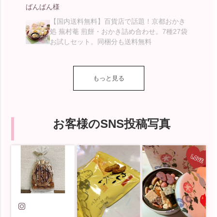
ばんばん様
【国内送料無料】百貨店で話題！京都おかき
処 蕪村菴 煎餅・おかき詰め合わせ。7種27袋
お試しセット。同梱分も送料無料
もっと見る
お客様のSNS投稿写真