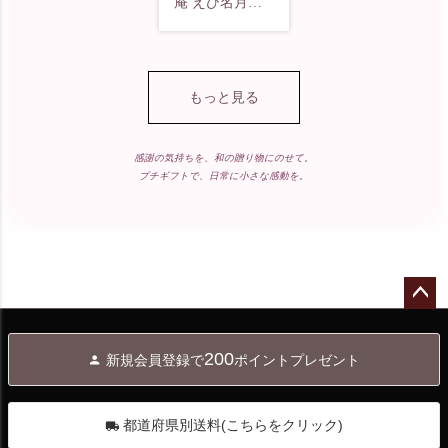
色々いただき、

んざい🙌☺️

庵 えび名月と
#うつわ好きと
プルのタルト

いよろしくお願
新しいものに出
黒胡椒せんべい

繋がりたい
#パリパリと#歯
いします..°♡

#京都六角 #蕪
会ったり、

.

海老サラダせん
応え最高 

村庵 #つらね詩 
初めての経験を
.

べいの海老の香
#京都#蕪村菴 
もっと見る
tarman58 

#食べるの大好
させれもらった
.

りたまらん。海
さんの

662hime182beaut
き #食べるの好
りしているのよ
.

老好きには食べ
#蕪村あられ春
y 

きな人と繋がり
ね。

て欲しい。黒胡
感謝の気持ちを、和の贈り物にのせて。
秋 #あられ#8種
プチギフトで、日常に小さな感動を。
#うれしいいた
たい #福山 #福
#幸楽窯#有田焼
椒はビリビリす
類#楽しめる よ
だきもの

山市 #福山ママ 
本当、多くの
雛#珍味入れ#大
るほどではない
ー

#いただきもの
#好きなもの #
方々に支えられ
人の雛祭り#お
し、薄焼にお醤
#中町食器市場 
ボックス

🍘 #フォロー大
てる。

いしいひな祭り
油の香ばしさが
さん#購入品 

#花こいと

歓迎 #フォロー
#おいしいおひ
美味

#錫#ネコ箸置き 
#恋さまざま願
ミー
なさま#蕪村庵#
ペー
7匹と共に

の糸も白きより 

なので

蕪村庵吹季寄せ
きのふ花翌をも
ジト
☆お庭のお花と
200
新規会員登録で
ポイントプレゼント
#与謝蕪村

ップ
幸いなことに

#蕪村五七五#プ
みぢやけふの月

共に
へ
#蕪村菴
僕一人の力なん
レイスマット#
美しい景色をみ
て

ひな祭り刺繍#
る心の余裕は無
都道府県別送料(こちらをクリック)
大したことがな
おひなさま刺繍
くしたくないと