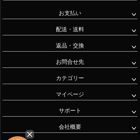
いと実感してい
#お雛様飾り#お
おもいますた 
お支払い
る。

雛道具#刺繍プ
https://t.co/Gqkrb
レイスマット#
GxwtY
配送・送料
お抹茶を点てる
昔は、

#お雛様茶碗#お
返品・交換
人に助けてもら
抹茶をいただく
うのは、

#和菓子のある
お問合せ先
相手に迷惑なこ
暮らし#和の時
と、

間を楽しむ#和
カテゴリー
情けないことだ
の時間#器を愉
と思っていた。

しむ暮らし#器
マイページ
を愉しむ#ひし
もちゼリー#ひ
サポート
でも今は、

しもちスイーツ
助けてくれる人
#my_eosm100
会社概要
がいることが

心から有難い。
