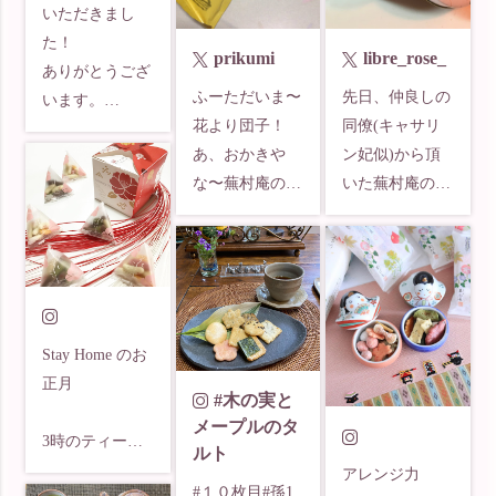
いただきまし
た！

prikumi
libre_rose_
ありがとうござ
ふーただいま〜
先日、仲良しの
います。

花より団子！
同僚(キャサリ
あ、おかきや
ン妃似)から頂
な〜蕪村庵のカ
いた蕪村庵のお
ROYCE’ 
レーおかき 
菓子✨✨

royce_jp のポテ
https://t.co/sGcL
缶の椿がroseち
チチョコ、

Voq6KO
ゃんにぴったり
めっちゃ美味い
だからと✨✨

んだよね！

うそー！嬉しい
Stay Home のお
(*≧∀≦*)

山口の銘菓、月
正月

椿、大好きなの
で拾った卵も美
#木の実と
よ❤️ 
味しかった！

メープルのタ
3時のティータ
https://t.co/h5Ujz
フワフワカスタ
ルト
イム

Wp2b2
ード系は大好き
アレンジ力

#１０枚目#孫1