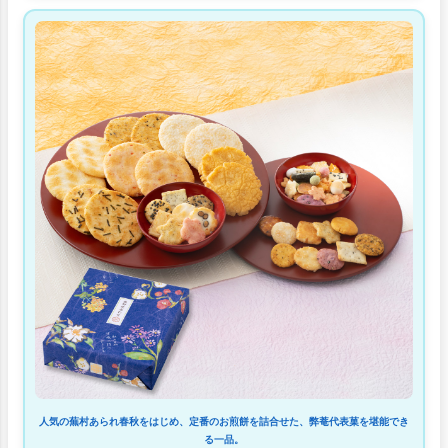
人気の蕪村あられ春秋をはじめ、定番のお煎餅を詰合せた、弊菴代表菓を堪能でき
る一品。