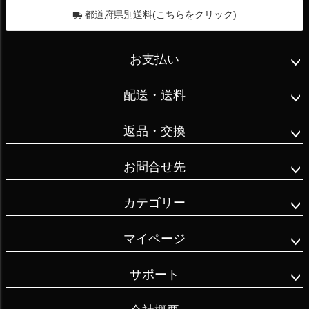
#特別な日 

ン、アプリを使
都道府県別送料(こちらをクリック)
#チョコレート 
うところが多い
#仕事合間に 

けど、京都はブ
#プチギフト  #
お支払い
ラウザのみで
ギフトにもおす
1000円ずつ登録
すめ 

配送・送料
しないといけな
#甘い辛いのル
いし、かなり面
ープ 

返品・交換
倒。またするこ
#bgmは #春の歌

とはないかもだ
#春になると思
お問合せ先
けど、改善して
い出す
もらいたい。

カテゴリー
#全国旅行支援
マイページ
割クーポン #大
丸京都店 #蕪村
サポート
菴 #京いろちど
り #カレーせん