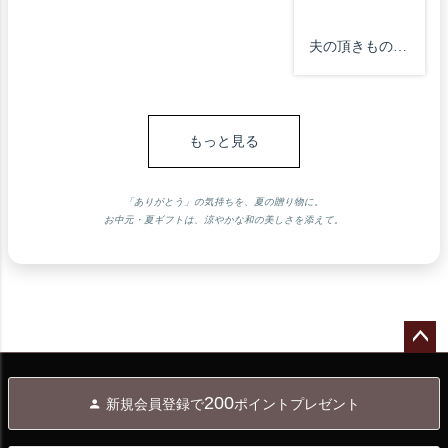
#娘とどーでも
へ。

ディ #カルディ
五七五 #京洛中
いい会話

《京都・六角/
夫の頂きもの、
コーヒーファー
吹季寄せ 

#今日のおやつ
蕪村庵》

大好きな「蕪村
京都・蕪村庵の
ム #輪切りレモ
#京都六角蕪村
は

菴」が入ってい
お煎餅。

ン #やわらかド
庵 

#2023年おやつ
#チョコあられ 

るので、“京い
食べすぎ注意だ
ライフルーツ #
#心ばかり

タイム

#hanakoito 

もっと見る
ろちどり”と“カ
な∧( 
レモン #🍋
#美味しくいた
#蕪村庵

#蕪村庵 

レーせんべ
#busonan #senbei 
だきました
#京都のお菓子

#京都六角  #和
い”を。

「ありがとう」の気持ちを、夏の贈り物に。
#kaldi 
#のたりのたり
洋菓子 

お中元・夏ギフトは、涼やかな和の美しさを添えて。
京都のものでは
#kaldicoffeefarm 
#ひな祭りスイ
ないけど、「茅
#dryfruits 
ーツ 

乃舎」で“冷や
#lemon
#パッケージデ
汁のだしとた
ザイン 

れ”と“だしふり
#ラッピングい
かけ梅かつ
ペー
らず 

お”を。

ジト
#山茶花 #花言
200
新規会員登録で
ポイントプレゼント
ップ
葉は #理想の恋 

へ
旅行支援クーポ