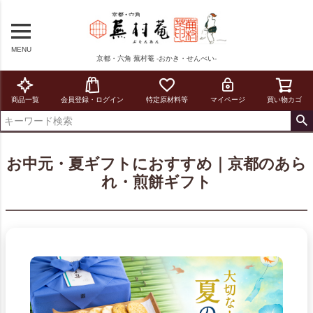
MENU
京都・六角 蕪村菴 -おかき・せんべい-
商品一覧
会員登録・ログイン
特定原材料等
マイページ
買い物カゴ
お中元・夏ギフトにおすすめ｜京都のあら
れ・煎餅ギフト