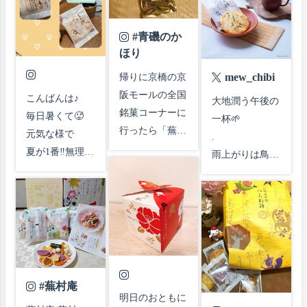
#青磯のか
ほり
mew_chibi
帰りに京橋の京
阪モールの全国
こんばんは♪

大地潤う午後の
銘菓コーナーに
毎日暑くて🥵

一杯🌱

行ったら「蕪村
元気な様で

.

菴」の無選別売
夏が1番‼️無理な
雨上がりは鳥た
ってた～💕

私には日々、過
ちの囀りに耳も
蕪村菴久々🎶

酷😢

潤う

9/20くらいまで
肉桂。金木犀と
賞味期限あるか
年齢を重ねて

云われる花香し
ら3つも買っち
更に更に😅

っかり

ゃったよ～😄エ
ゆる〜く生活す
舌残る甘い余韻
コバッグがすぐ
る私です。

は正に極品✨

#蕪村庵
出てこずにあせ
甘辛煎餅で忙し
明日のおともに