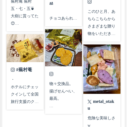
ったけど😅

蕪村庵 蕪村
夕方、娘とたわ
さに余白を…

🎎

五・七・五🍵

いもない話しを
.

このひと月、あ
あと、カルディ
大樹に貰ってた
電話。こー言う
🍘のたりのたり

チョコあられ

ちらこちらから

で最近気に入っ
😊

どーでもいい時
🍵極品肉桂(岩
"はなこいと🌸"

さまざまな贈り
てるコレも🍋

色んなお味が入
間も大事🍀

茶房丹波こと
物をいただきま
輪切りレモンの
ってる吹季寄せ
り)

箱も山茶花も

した(その1)

ドライフルー
大好き💖

ゆっくりまった
.

テトラパックも

ありがとうござ
ツ。皮も全部食
美味しかった😋

り

#木漏れ日のお
可愛い♡!

います！

べられて、やわ
蕪村庵さんは生
自分に合った生
茶会 #茶好連 #
らかくて酸っぱ
協で売ってる時
活をして楽しみ
#蕪村菴
キリトリセカイ 
思ったより

#蕪村菴 #蕪村
すぎずおいしい
よく買う😊

ますね♪

#写真好きな人
コーティングの

庵 #つらね詩 

・

👍

大樹がお店で買
物々交換品。

と繋がりたい #
チョコ層厚く

#文明堂 #饅菓 

ホテルにチェッ
った時、小倉山
#ゆっくりまっ
揚げせんべい、
おうちカフェ #
あられの塩味が

#銀座千疋屋 #
クインして全国
#蕪村菴 #無選
荘さんの事言う
たりのんびり 

最高。

日常 
際立っておりま
フルーツ羊羹 

metal_otak
旅行支援のクー
別 #おせんべい 
たら親会社が一
#そー言う時間
https://t.co/Y2TT
す✴︎

#春華堂 #うな
u
ポンいただいた
#青磯のかほり 
緒やねんて‼️

が大事

#蕪村庵 

5sYzxO
ぎパイ
ので、買い物し
危険な美味しさ
#花満月 #えび
知らんかった😅

#どーにかなる

#花満月
petit gift にも😻

に大丸京都店
w

名月 #🍘 #カル
#蕪村庵 #蕪村