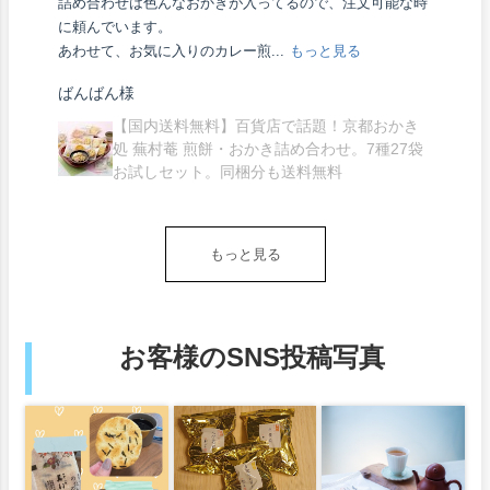
ジ
詰め合わせは色んなおかきが入ってるので、注文可能な時
っ
に頼んでいます。
あわせて、お気に入りのカレー煎...
もっと見る
ばんばん様
【国内送料無料】百貨店で話題！京都おかき
処 蕪村菴 煎餅・おかき詰め合わせ。7種27袋
お試しセット。同梱分も送料無料
もっと見る
お客様のSNS投稿写真