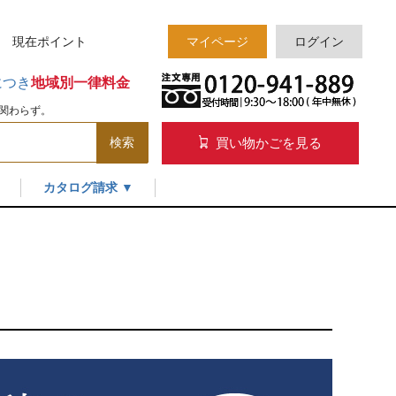
様 現在
ポイント
マイページ
ログイン
につき
地域別一律料金
関わらず。
買い物かごを見る
検索
カタログ請求 ▼