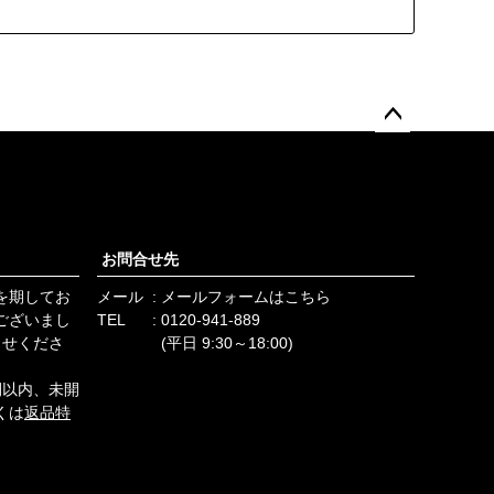
ペー
ジト
ップ
へ
お問合せ先
を期してお
メール
メールフォームはこちら
ございまし
TEL
0120-941-889
らせくださ
(平日 9:30～18:00)
間以内、未開
くは
返品特