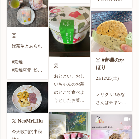
に黒くなってい
私には日々、過
くバナナ🍌

酷😢

#カレー煎餅

そのまま食べる
#蕪村 
時期はとっくに
年齢を重ねて

https://t.co/n7wo
過ぎたので

更に更に😅

UqJCqS
ミックスジュー
ゆる〜く生活す
緑茶🍵とあられ

スにしていただ
る私です。

きました🍹

#青磯のか
#萩焼

.

ほり
夕方、娘とたわ
#萩焼窯元_松光
バナナ1本🍌小
いもない話しを
おととい、おじ
山 

21/12/25(土)

みかん1個🍊

電話。こー言う
いちゃんのお墓
#井銅心平 

ブロッコリー🥦
どーでもいい時
のとこで食べよ
#緑茶

メリクリ!!みな
牛乳、水

間も大事🍀

うとしたお菓子
#知覧茶

さんはチキンや
最後にブルーベ
を、、、

#蕪村庵

ケーキなど食べ
リージャムをト
ゆっくりまった
#蕪村庵 さんで
#うつわ好き 

ましたか?我が
NeoMrLHu
ッピング

り

買いました。

#うつわのある
家ではありませ
したけど、何個
今天收到的中秋
自分に合った生
いつも試食のお
暮らし 

んでした😭さら
入れても沈む💦
