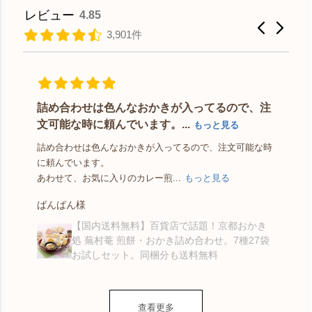
レビュー
4.85
3,901件
詰め合わせは色んなおかきが入ってるので、注
文可能な時に頼んでいます。...
もっと見る
友
ジ
詰め合わせは色んなおかきが入ってるので、注文可能な時
っ
に頼んでいます。
あわせて、お気に入りのカレー煎...
もっと見る
ばんばん様
【国内送料無料】百貨店で話題！京都おかき
処 蕪村菴 煎餅・おかき詰め合わせ。7種27袋
お試しセット。同梱分も送料無料
查看更多