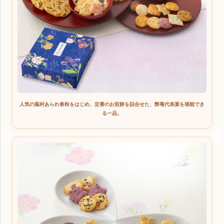
人気の蕪村あられ春秋をはじめ、定番のお煎餅を詰合せた、弊菴代表菓を堪能でき
る一品。