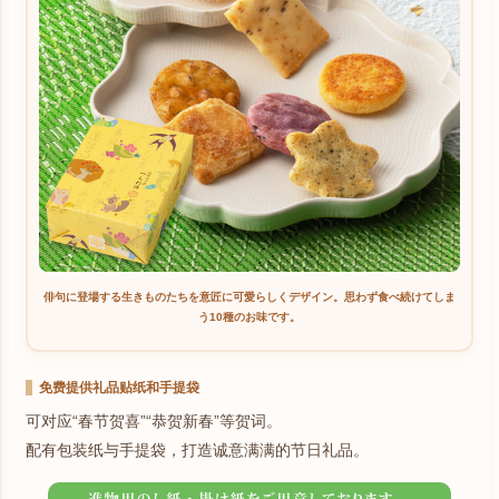
俳句に登場する生きものたちを意匠に可愛らしくデザイン。思わず食べ続けてしま
う10種のお味です。
免费提供礼品贴纸和手提袋
可对应“春节贺喜”“恭贺新春”等贺词。
配有包装纸与手提袋，打造诚意满满的节日礼品。