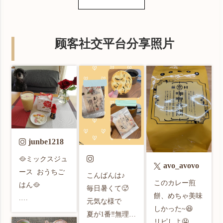
顾客社交平台分享照片
junbe1218
🥘ミックスジュ
avo_avovo
ース  おうちご
こんばんは♪

このカレー煎
はん🥘

毎日暑くて🥵

餅、めちゃ美味
.

元気な様で

しかった~😆　
冷蔵庫で日に日
夏が1番‼️無理な
リピしよ🤤
