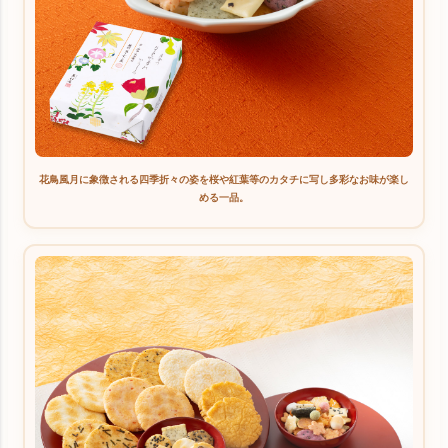
花鳥風月に象徴される四季折々の姿を桜や紅葉等のカタチに写し多彩なお味が楽し
める一品。