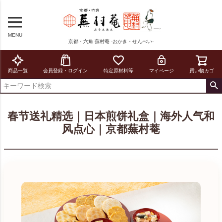
MENU
京都・六角 蕪村菴 -おかき・せんべい-
商品一覧
会員登録・ログイン
特定原材料等
マイページ
買い物カゴ
春节送礼精选｜日本煎饼礼盒｜海外人气和
风点心｜京都蕪村菴