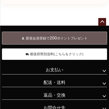
御祭神　徳川家
ーズン

まぁまぁ食べて
#蕪村庵 #米菓 #
墓参りに行きま
康公の家紋が

チーズとオニオ
るよね😅

季のあじわい 
した。

日本の文化を感
ンのフォカッチ
.

https://t.co/oQDe
なんかさ、帰り
じさせます☘️

ャ

食べ物を前に置
kmkPXC
道、急に涙が溢
バナナ半分

ペー
くといつもとー
れてきて
岡山表町商店街
ジト
っても良い子の

200
さ、、、私、ど
新規会員登録で
ポイントプレゼント
ップ
にある

昼

パンチくんでし
へ
ーしたんだ
🌸手打そば　な
ハンバーガー

た💕🐶

ろ？？

ん野🌸

ポン・デ・リー
都道府県別送料(こちらをクリック)
.

お墓参り行った
ス チョコ半分

.

のにお煎餅🍘持
爽やかなすだち
ポン・デ・リー
#愛媛県#松山市

お支払い
って行くの忘れ
の香り漂う、

ス ホワイト半
#ミックスジュ
た！

野菜天しらすそ
分

ース

配送・送料
おじいちゃん、
ばを頂きました
#おうちご飯

ごめん🙏

😊

間食

#おうちご飯ノ
返品・交換
今度、行く時
蕪村庵 青磯の
モト

は、おじいちゃ
揚げたてのお野
かほり

#蕪村菴#花こい
お問合せ先
んの好きな『か
菜たち、
