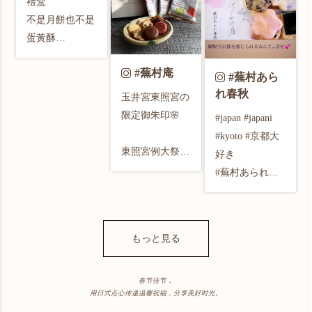
禮盒

活をして楽しみ
煎餅🍘くれるん
#うつわ好きと
に自分はバイト
めっちゃ入れた
不是月餅也不是
ますね♪

だよね！

繋がりたい
の初出勤でした
💦

蛋黃酥

🙄なかなか忙し
水が多くて粘り
而是日本來的米
#ゆっくりまっ
そーいえば、
くて覚える事も
がなかったかも
#蕪村庵
菓🍘

たりのんびり 

#蕪村あら
昔、おじいちゃ
多いけど、やり
😅

上網查總店是在
#そー言う時間
れ春秋
んち近くに量り
玉井宮東照宮の
がいもあり楽し
.

京都！

が大事

売りのお煎餅屋
限定御朱印🌸

めました！ミス
#japan #japani 
いただいた蕪村
#どーにかなる

さんがあったん
ドはバイト先で
#kyoto #京都大
菴の『花こい
從包裝紙到米菓
#娘とどーでも
だよねぇ！

東照宮例大祭　
クリスマスにシ
好き 

と』

都很好看

いい会話

駅からおじいち
再興記念御朱印
フトに入ってく
#蕪村あられ春
(柿の種チョコ)
這個是依照春夏
#今日のおやつ
ゃんちまでの道
🌸

れたから、と下
秋 
を一緒に食べた
秋冬分成12種口
は

のりに、、、今
さりました✨少
busonan_official
ら満腹😊

味

#2023年おやつ
は、ジュエリー
本殿に描かれて
しでもクリスマ
.

每個季節有3種
タイム

もっと見る
屋さんになって
いる対の龍神様
ス気分🎄

これをランチに
口味

#蕪村庵

しまった！

💓

してダイエット
先從當季的秋天
#京都のお菓子

東照宮を勧請し
朝 

春节佳节，
😉

開始😋

#のたりのたり
っで、昨日、お
用日式点心传递温馨祝福，分享美好时光。
た池田家、

超熟ロール レ
と思ったけど、
じいちゃんのお